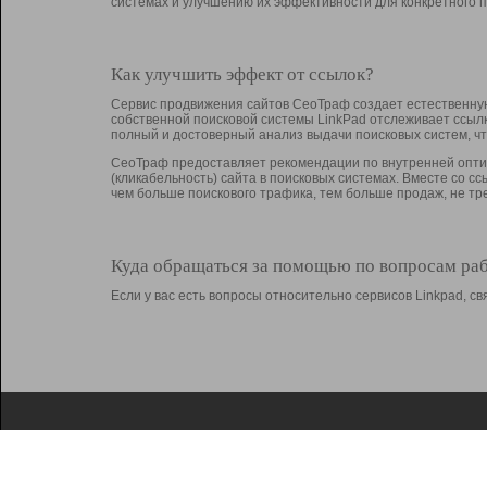
системах и улучшению их эффективности для конкретного п
Как улучшить эффект от ссылок?
Сервис продвижения сайтов СеоТраф создает естественную
собственной поисковой системы LinkPad отслеживает ссыл
полный и достоверный анализ выдачи поисковых систем, ч
СеоТраф предоставляет рекомендации по внутренней оптим
(кликабельность) сайта в поисковых системах. Вместе со с
чем больше поискового трафика, тем больше продаж, не 
Куда обращаться за помощью по вопросам ра
Если у вас есть вопросы относительно сервисов Linkpad, 
О Linkpad
Поддержка