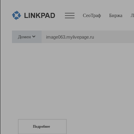
СеоТраф
Биржа
Л
Сервисы
Домен
СеоТраф
Монитор
Биржа
Pro
Линк+
СеоТраф
Запустите
продвижение сайта
c LinkPad.
Ресурсы
Вебмастер
Подробнее