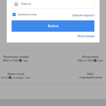
Пароль
Запомнить меня
Забыли пароль?
Регистрация
Мониторинг позиций
Инструменты
⃏
⃏
PRO от 1950
/ мес.
PRO от 1950
/ мес.
Биржа ссылок
Линк+
⃏
социальный плагин
от 0,2
за ссылку / мес.