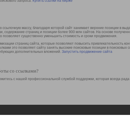
оискового запроса.
Купить ссылки на бирже
 ссылочную массу, благодаря которой сайт занимает верхние позиции в выд
ки, содержание страниц и позиции более 900 млн сайтов. На основе получе
то позволяет существенно уменьшить стоимость и сроки продвижения.
изации страниц сайта, которые позволяют повысить привлекательность конт
сылками это позволяет сайту занять высокие поисковые позиции в поисковых 
требующих дополнительных вложений.
Запустить продвижение сайта
боты со ссылками?
свяжитесь с нашей профессиональной службой поддержки, которая всегда рада
Ресурсы