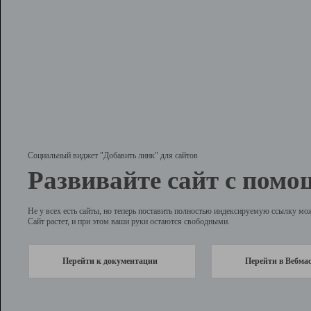
Социальный виджет "Добавить линк" для сайтов
Развивайте сайт с помо
Не у всех есть сайты, но теперь поставить полностью индексируемую ссылку мо
Сайт растет, и при этом ваши руки остаются свободными.
Перейти к документации
Перейти в Вебма