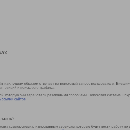
ах.
йт наилучшим образом отвечает на поисковый запрос пользователя. Внешние
и позиций и поискового трафика.
, которую они заработали различными способами. Поисковая система Linkpa
 ссылки сайтов
ссылок?
овку ссылок специализированным сервисам, которые будут вести работу по 