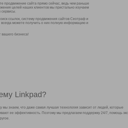
ите продвижение сайта прямо сейчас, ведь чем раньше
стижения целей наших клиентов мы пристально изучаем
 сервисы.
оиск ссылок, систему продвижения сайтов Сеотраф и
вы всегда можете получить о них полную информацию и
т вашего бизнеса!
ему Linkpad?
у мы знаем, что даже самая лучшая технология зависит от людей, которые
вают ее эффективность. Поэтому мы предлагаем поддержку 24/7, помощь экс
ругое.