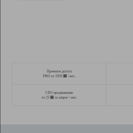
Рейтинг
Вывод и удержание в ТОП10 выдачи
поисковых систем
Инструменты
Разработчикам
Партнерская
программа
Помощь
Премиум доступ
⃏
PRO от 1950
/ мес.
СЕО продвижение
⃏
от 25
за запрос / мес.