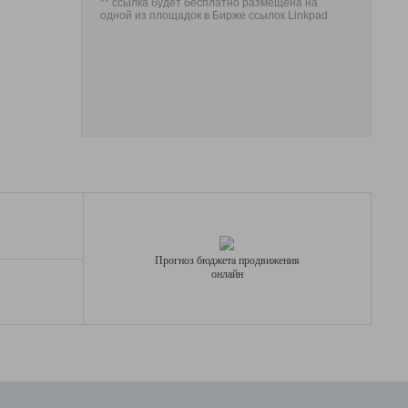
** ссылка будет бесплатно размещена на
одной из площадок в Бирже ссылок Linkpad
Прогноз бюджета продвижения
онлайн