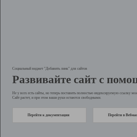
Социальный виджет "Добавить линк" для сайтов
Развивайте сайт с помо
Не у всех есть сайты, но теперь поставить полностью индексируемую ссылку мо
Сайт растет, и при этом ваши руки остаются свободными.
Перейти к документации
Перейти в Вебма