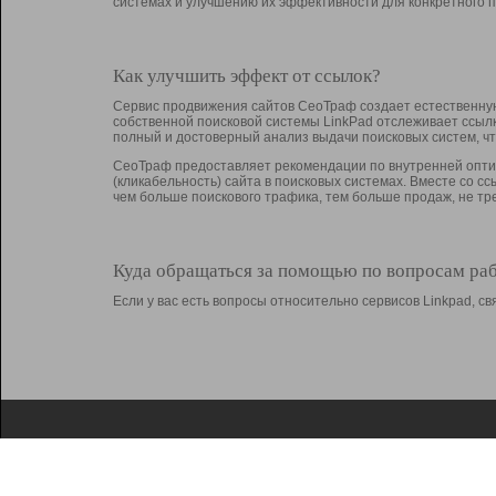
системах и улучшению их эффективности для конкретного п
Как улучшить эффект от ссылок?
Сервис продвижения сайтов СеоТраф создает естественную
собственной поисковой системы LinkPad отслеживает ссыл
полный и достоверный анализ выдачи поисковых систем, ч
СеоТраф предоставляет рекомендации по внутренней оптим
(кликабельность) сайта в поисковых системах. Вместе со с
чем больше поискового трафика, тем больше продаж, не 
Куда обращаться за помощью по вопросам ра
Если у вас есть вопросы относительно сервисов Linkpad, 
О Linkpad
Поддержка