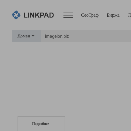
СеоТраф
Биржа
Л
Сервисы
Домен
СеоТраф
Монитор
Биржа
Pro
Линк+
СеоТраф
Запустите
продвижение сайта
c LinkPad.
Ресурсы
Вебмастер
Подробнее