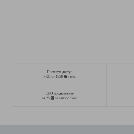
Рейтинг
Вывод и удержание в ТОП10 выдачи
поисковых систем
Инструменты
Разработчикам
Партнерская
программа
Помощь
Премиум доступ
⃏
PRO от 1950
/ мес.
СЕО продвижение
⃏
от 25
за запрос / мес.