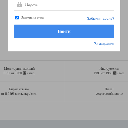
Пароль
Запомнить меня
Забыли пароль?
Регистрация
Мониторинг позиций
Инструменты
⃏
⃏
PRO от 1950
/ мес.
PRO от 1950
/ мес.
Биржа ссылок
Линк+
⃏
социальный плагин
от 0,2
за ссылку / мес.