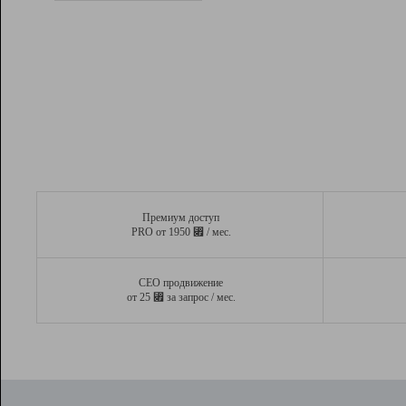
Рейтинг
Вывод и удержание в ТОП10 выдачи
поисковых систем
Инструменты
Разработчикам
Партнерская
программа
Помощь
Премиум доступ
⃏
PRO от 1950
/ мес.
СЕО продвижение
⃏
от 25
за запрос / мес.