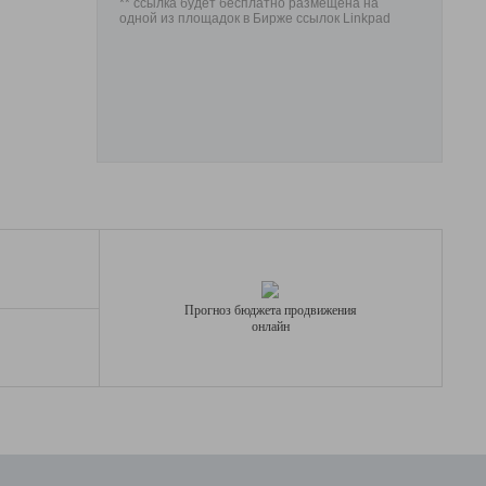
** ссылка будет бесплатно размещена на
одной из площадок в Бирже ссылок Linkpad
Прогноз бюджета продвижения
онлайн