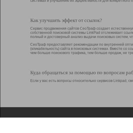
системах и улучшению их эффективности для конкретного п
Как улучшить эффект от ссылок?
Сервис продвижения сайтов СеоТраф создает естественную
собственной поисковой системы LinkPad отслеживает ссыл
полный и достоверный анализ выдачи поисковых систем, ч
СеоТраф предоставляет рекомендации по внутренней оптим
(кликабельность) сайта в поисковых системах. Вместе со с
чем больше поискового трафика, тем больше продаж, не 
Куда обращаться за помощью по вопросам ра
Если у вас есть вопросы относительно сервисов Linkpad, 
О Linkpad
Поддержка