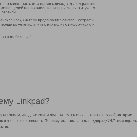
ите продвижение сайта прямо сейчас, ведь чем раньше
стижения целей наших клиентов мы пристально изучаем
 сервисы.
оиск ссылок, систему продвижения сайтов Сеотраф и
вы всегда можете получить о них полную информацию и
т вашего бизнеса!
ему Linkpad?
у мы знаем, что даже самая лучшая технология зависит от людей, которые
вают ее эффективность. Поэтому мы предлагаем поддержку 24/7, помощь экс
ругое.