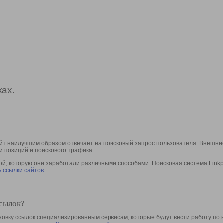
ах.
йт наилучшим образом отвечает на поисковый запрос пользователя. Внешние
и позиций и поискового трафика.
, которую они заработали различными способами. Поисковая система Linkpa
 ссылки сайтов
ссылок?
овку ссылок специализированным сервисам, которые будут вести работу по 