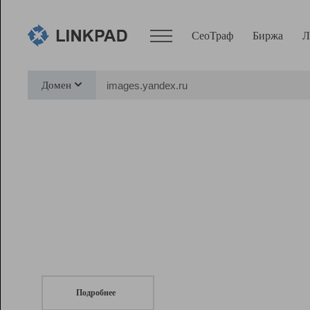
СеоТраф
Биржа
Л
Сервисы
Домен
СеоТраф
Монитор
Биржа
Pro
Линк+
СеоТраф
Запустите
продвижение сайта
c LinkPad.
Ресурсы
Вебмастер
Подробнее