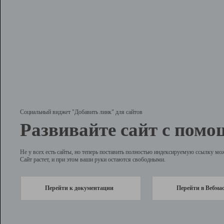
Социальный виджет "Добавить линк" для сайтов
Развивайте сайт с помо
Не у всех есть сайты, но теперь поставить полностью индексируемую ссылку мо
Сайт растет, и при этом ваши руки остаются свободными.
Перейти к документации
Перейти в Вебма