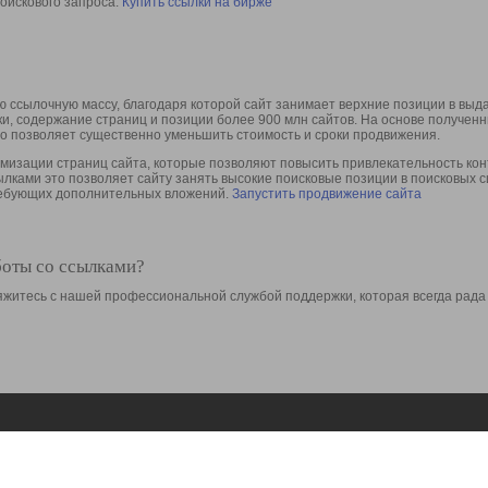
оискового запроса.
Купить ссылки на бирже
 ссылочную массу, благодаря которой сайт занимает верхние позиции в выд
ки, содержание страниц и позиции более 900 млн сайтов. На основе получе
то позволяет существенно уменьшить стоимость и сроки продвижения.
изации страниц сайта, которые позволяют повысить привлекательность конт
сылками это позволяет сайту занять высокие поисковые позиции в поисковых 
требующих дополнительных вложений.
Запустить продвижение сайта
боты со ссылками?
свяжитесь с нашей профессиональной службой поддержки, которая всегда рада
Ресурсы