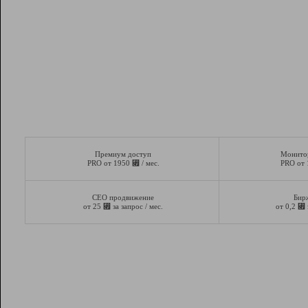
Премиум доступ
Монито
⃏
PRO от 1950
/ мес.
PRO от
СЕО продвижение
Бир
⃏
⃏
от 25
за запрос / мес.
от 0,2