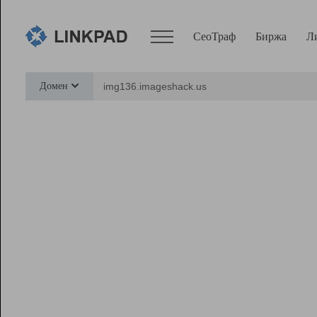
СеоТраф
Биржа
Л
Сервисы
Домен
СеоТраф
Монитор
Биржа
Pro
Линк+
Ресурсы
Вебмастер