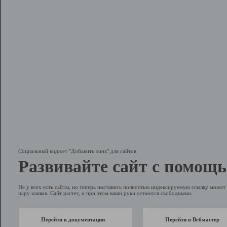
Социальный виджет "Добавить линк" для сайтов
Развивайте сайт с помощь
Не у всех есть сайты, но теперь поставить полностью индексируемую ссылку может 
пару кликов. Сайт растет, и при этом ваши руки остаются свободными.
Перейти к документации
Перейти в Вебмастер