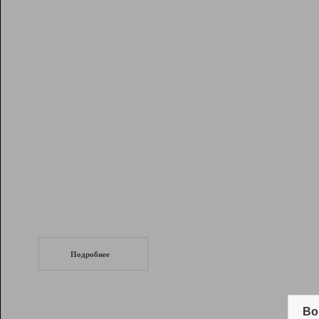
Рейтинг
Инструменты
Разработчикам
Партнерская
программа
Помощь
СеоТраф
Запустите
продвижение сайта
c LinkPad.
Подробнее
Вывод и удержание в ТОП10 выдачи
поисковых систем
Во