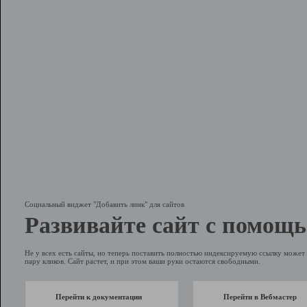
Социальный виджет "Добавить линк" для сайтов
Развивайте сайт с помощь
Не у всех есть сайты, но теперь поставить полностью индексируемую ссылку может 
пару кликов. Сайт растет, и при этом ваши руки остаются свободными.
Перейти к документации
Перейти в Вебмастер