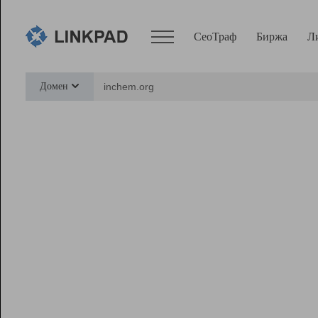
СеоТраф
Биржа
Л
Сервисы
Домен
СеоТраф
Монитор
Биржа
Pro
Линк+
Ресурсы
Вебмастер