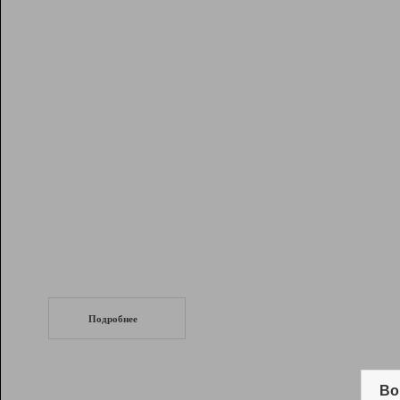
Рейтинг
Инструменты
Разработчикам
Партнерская
программа
Помощь
СеоТраф
Запустите
продвижение сайта
c LinkPad.
Подробнее
Вывод и удержание в ТОП10 выдачи
поисковых систем
Во