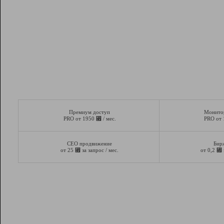
Премиум доступ
Монито
⃏
PRO от 1950
/ мес.
PRO от
СЕО продвижение
Бир
⃏
⃏
от 25
за запрос / мес.
от 0,2