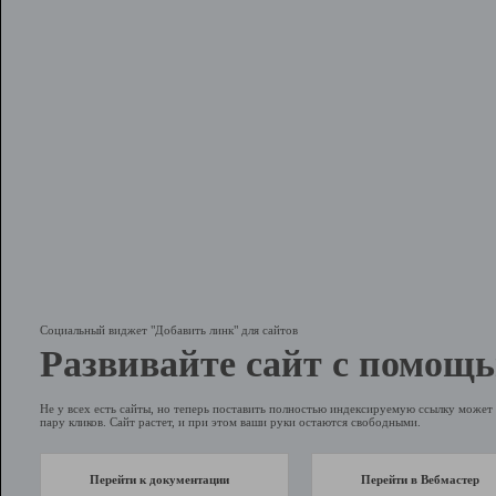
Социальный виджет "Добавить линк" для сайтов
Развивайте сайт с помощь
Не у всех есть сайты, но теперь поставить полностью индексируемую ссылку может 
пару кликов. Сайт растет, и при этом ваши руки остаются свободными.
Перейти к документации
Перейти в Вебмастер