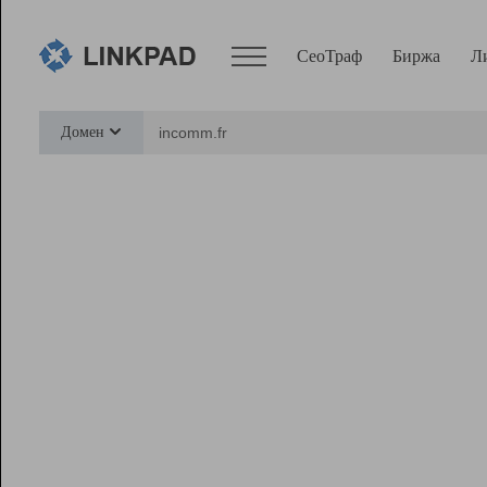
СеоТраф
Биржа
Л
Сервисы
Домен
СеоТраф
Монитор
Биржа
Pro
Линк+
Ресурсы
Вебмастер