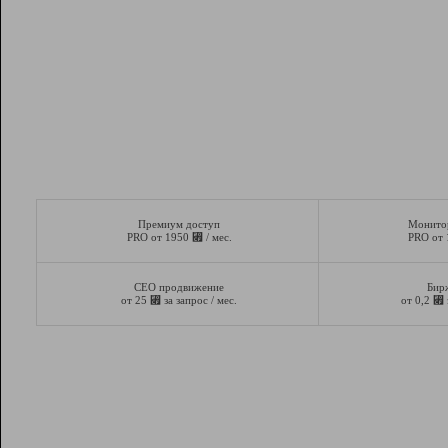
Премиум доступ
Монито
⃏
PRO от 1950
/ мес.
PRO от
СЕО продвижение
Бир
⃏
⃏
от 25
за запрос / мес.
от 0,2