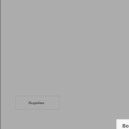
Рейтинг
Инструменты
Разработчикам
Партнерская
программа
Помощь
СеоТраф
Запустите
продвижение сайта
c LinkPad.
Подробнее
Вывод и удержание в ТОП10 выдачи
поисковых систем
Во