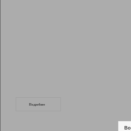
Рейтинг
Инструменты
Разработчикам
Партнерская
программа
Помощь
СеоТраф
Запустите
продвижение сайта
c LinkPad.
Подробнее
Вывод и удержание в ТОП10 выдачи
поисковых систем
Во