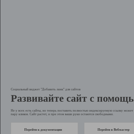
Социальный виджет "Добавить линк" для сайтов
Развивайте сайт с помощь
Не у всех есть сайты, но теперь поставить полностью индексируемую ссылку может 
пару кликов. Сайт растет, и при этом ваши руки остаются свободными.
Перейти к документации
Перейти в Вебмастер