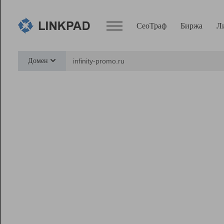
СеоТраф
Биржа
Л
Сервисы
Домен
СеоТраф
Монитор
Биржа
Pro
Линк+
Ресурсы
Вебмастер