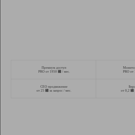
Премиум доступ
Монито
⃏
PRO от 1950
/ мес.
PRO от
СЕО продвижение
Бир
⃏
⃏
от 25
за запрос / мес.
от 0,2