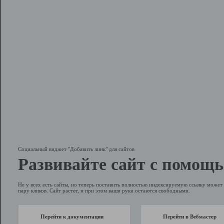
Социальный виджет "Добавить линк" для сайтов
Развивайте сайт с помощь
Не у всех есть сайты, но теперь поставить полностью индексируемую ссылку может 
пару кликов. Сайт растет, и при этом ваши руки остаются свободными.
Перейти к документации
Перейти в Вебмастер