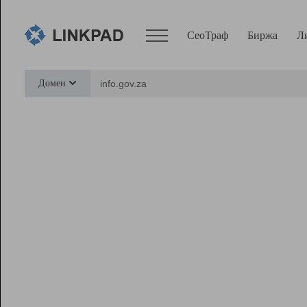
СеоТраф
Биржа
Л
Сервисы
Домен
СеоТраф
Монитор
Биржа
Pro
Линк+
Ресурсы
Вебмастер