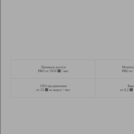
Премиум доступ
Монито
⃏
PRO от 1950
/ мес.
PRO от
СЕО продвижение
Бир
⃏
⃏
от 25
за запрос / мес.
от 0,2