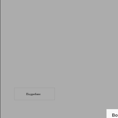
Рейтинг
Инструменты
Разработчикам
Партнерская
программа
Помощь
СеоТраф
Запустите
продвижение сайта
c LinkPad.
Подробнее
Вывод и удержание в ТОП10 выдачи
поисковых систем
Во