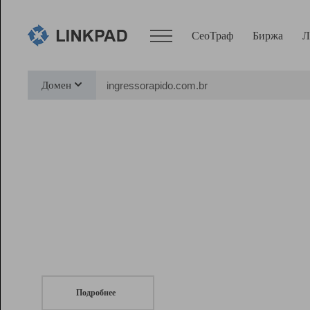
СеоТраф
Биржа
Л
Сервисы
Домен
СеоТраф
Монитор
Биржа
Pro
Линк+
СеоТраф
Запустите
продвижение сайта
c LinkPad.
Ресурсы
Вебмастер
Подробнее