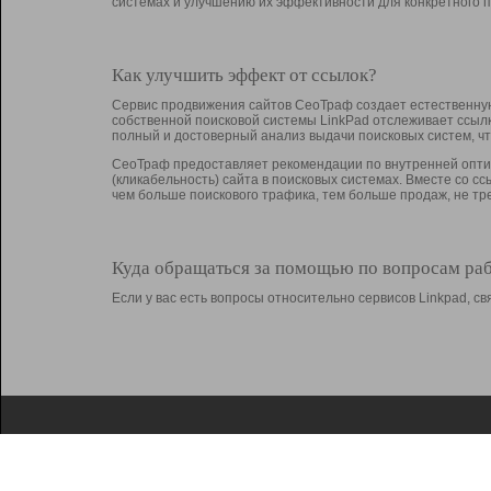
системах и улучшению их эффективности для конкретного п
Как улучшить эффект от ссылок?
Сервис продвижения сайтов СеоТраф создает естественную
собственной поисковой системы LinkPad отслеживает ссыл
полный и достоверный анализ выдачи поисковых систем, ч
СеоТраф предоставляет рекомендации по внутренней оптим
(кликабельность) сайта в поисковых системах. Вместе со с
чем больше поискового трафика, тем больше продаж, не 
Куда обращаться за помощью по вопросам ра
Если у вас есть вопросы относительно сервисов Linkpad, 
О Linkpad
Поддержка