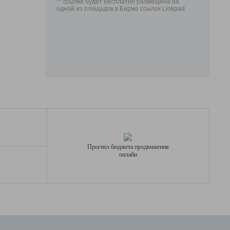
** ссылка будет бесплатно размещена на
одной из площадок в Бирже ссылок Linkpad
Прогноз бюджета продвижения
онлайн