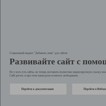
Социальный виджет "Добавить линк" для сайтов
Развивайте сайт с помо
Не у всех есть сайты, но теперь поставить полностью индексируемую ссылку мо
Сайт растет, и при этом ваши руки остаются свободными.
Перейти к документации
Перейти в Вебма