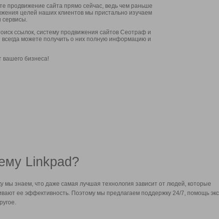
ите продвижение сайта прямо сейчас, ведь чем раньше
стижения целей наших клиентов мы пристально изучаем
 сервисы.
оиск ссылок, систему продвижения сайтов Сеотраф и
вы всегда можете получить о них полную информацию и
т вашего бизнеса!
ему Linkpad?
у мы знаем, что даже самая лучшая технология зависит от людей, которые
вают ее эффективность. Поэтому мы предлагаем поддержку 24/7, помощь экс
ругое.