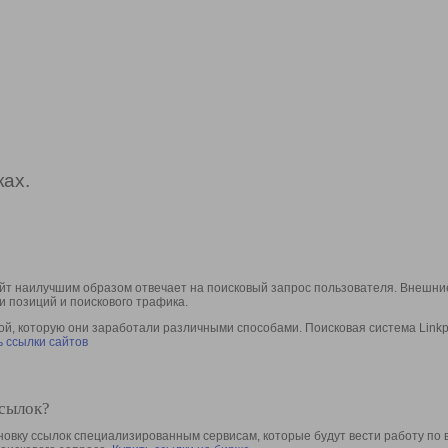
ах.
йт наилучшим образом отвечает на поисковый запрос пользователя. Внешние
и позиций и поискового трафика.
, которую они заработали различными способами. Поисковая система Linkpa
 ссылки сайтов
ссылок?
овку ссылок специализированным сервисам, которые будут вести работу по 