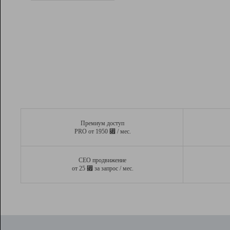
Рейтинг
Вывод и удержание в ТОП10 выдачи
поисковых систем
Инструменты
Разработчикам
Партнерская
программа
Помощь
Премиум доступ
⃏
PRO от 1950
/ мес.
СЕО продвижение
⃏
от 25
за запрос / мес.