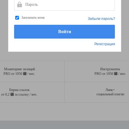
Пароль
Запомнить меня
Забыли пароль?
Регистрация
Мониторинг позиций
Инструменты
⃏
⃏
PRO от 1950
/ мес.
PRO от 1950
/ мес.
Биржа ссылок
Линк+
⃏
социальный плагин
от 0,2
за ссылку / мес.