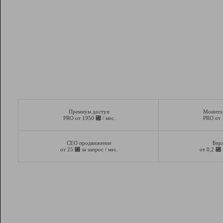
Премиум доступ
Монито
⃏
PRO от 1950
/ мес.
PRO от
СЕО продвижение
Бир
⃏
⃏
от 25
за запрос / мес.
от 0,2