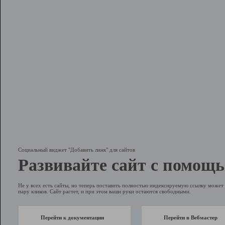
Социальный виджет "Добавить линк" для сайтов
Развивайте сайт с помощь
Не у всех есть сайты, но теперь поставить полностью индексируемую ссылку может 
пару кликов. Сайт растет, и при этом ваши руки остаются свободными.
Перейти к документации
Перейти в Вебмастер