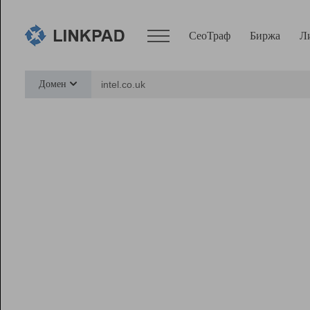
СеоТраф
Биржа
Л
Сервисы
Домен
СеоТраф
Монитор
Биржа
Pro
Линк+
Ресурсы
Вебмастер