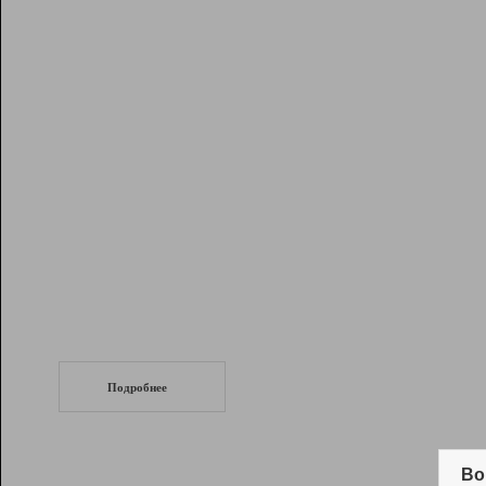
Рейтинг
Инструменты
Разработчикам
Партнерская
программа
Помощь
СеоТраф
Запустите
продвижение сайта
c LinkPad.
Подробнее
Вывод и удержание в ТОП10 выдачи
поисковых систем
Во