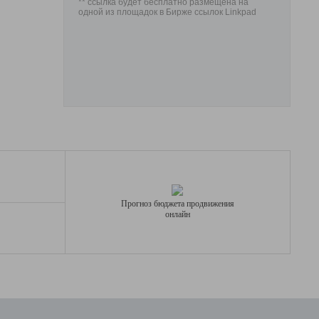
** ссылка будет бесплатно размещена на
одной из площадок в Бирже ссылок Linkpad
Прогноз бюджета продвижения
онлайн