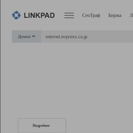
СеоТраф
Биржа
Л
Сервисы
Домен
СеоТраф
Монитор
Биржа
Pro
Линк+
СеоТраф
Запустите
продвижение сайта
c LinkPad.
Ресурсы
Вебмастер
Подробнее