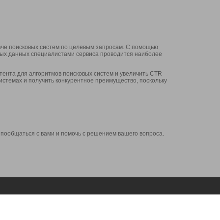
аче поисковых систем по целевым запросам. С помощью
нных данных специалистами сервиса проводится наиболее
ента для алгоритмов поисковых систем и увеличить CTR
системах и получить конкурентное преимущество, поскольку
 пообщаться с вами и помочь с решением вашего вопроса.
Аккаунт
Сервисы