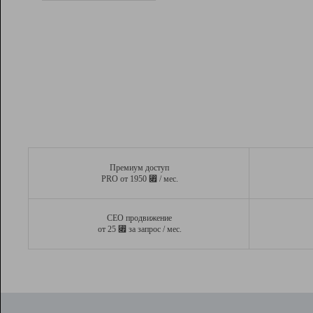
Рейтинг
Вывод и удержание в ТОП10 выдачи
поисковых систем
Инструменты
Разработчикам
Партнерская
программа
Помощь
Премиум доступ
⃏
PRO от 1950
/ мес.
СЕО продвижение
⃏
от 25
за запрос / мес.