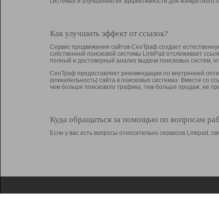
системах и улучшению их эффективности для конкретного п
Как улучшить эффект от ссылок?
Сервис продвижения сайтов СеоТраф создает естественную
собственной поисковой системы LinkPad отслеживает ссыл
полный и достоверный анализ выдачи поисковых систем, ч
СеоТраф предоставляет рекомендации по внутренней оптим
(кликабельность) сайта в поисковых системах. Вместе со с
чем больше поискового трафика, тем больше продаж, не 
Куда обращаться за помощью по вопросам ра
Если у вас есть вопросы относительно сервисов Linkpad, 
О Linkpad
Поддержка