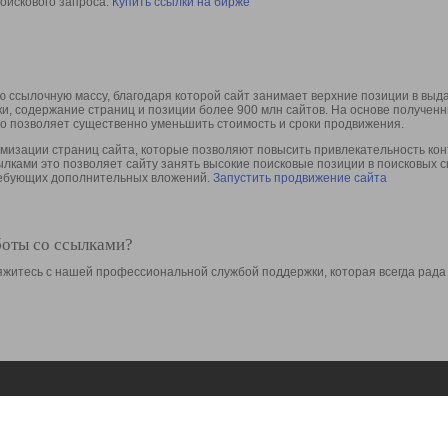
оискового запроса.
Купить ссылки на бирже
 ссылочную массу, благодаря которой сайт занимает верхние позиции в выд
ки, содержание страниц и позиции более 900 млн сайтов. На основе получе
то позволяет существенно уменьшить стоимость и сроки продвижения.
изации страниц сайта, которые позволяют повысить привлекательность конт
сылками это позволяет сайту занять высокие поисковые позиции в поисковых 
требующих дополнительных вложений.
Запустить продвижение сайта
боты со ссылками?
свяжитесь с нашей профессиональной службой поддержки, которая всегда рада
Ресурсы