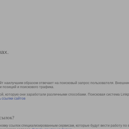
ах.
йт наилучшим образом отвечает на поисковый запрос пользователя. Внешние
и позиций и поискового трафика.
, которую они заработали различными способами. Поисковая система Linkpa
 ссылки сайтов
ссылок?
овку ссылок специализированным сервисам, которые будут вести работу по 