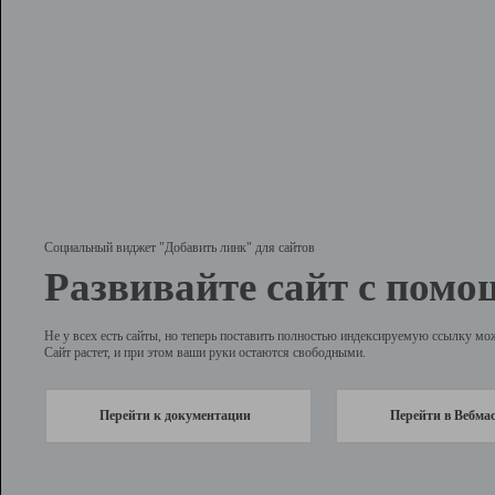
Социальный виджет "Добавить линк" для сайтов
Развивайте сайт с помо
Не у всех есть сайты, но теперь поставить полностью индексируемую ссылку мо
Сайт растет, и при этом ваши руки остаются свободными.
Перейти к документации
Перейти в Вебма