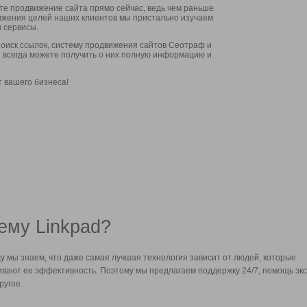
ите продвижение сайта прямо сейчас, ведь чем раньше
стижения целей наших клиентов мы пристально изучаем
 сервисы.
оиск ссылок, систему продвижения сайтов Сеотраф и
вы всегда можете получить о них полную информацию и
т вашего бизнеса!
ему Linkpad?
у мы знаем, что даже самая лучшая технология зависит от людей, которые
вают ее эффективность. Поэтому мы предлагаем поддержку 24/7, помощь экс
ругое.