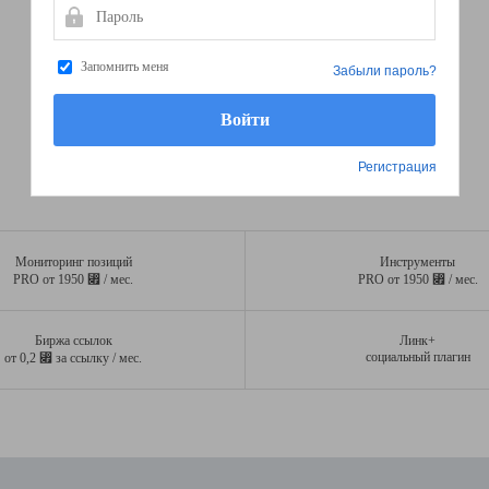
Пароль
Запомнить меня
Забыли пароль?
Регистрация
Мониторинг позиций
Инструменты
⃏
⃏
PRO от 1950
/ мес.
PRO от 1950
/ мес.
Биржа ссылок
Линк+
⃏
социальный плагин
от 0,2
за ссылку / мес.