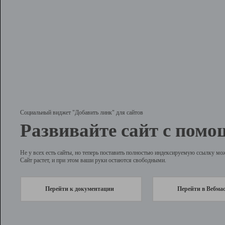
Социальный виджет "Добавить линк" для сайтов
Развивайте сайт с помо
Не у всех есть сайты, но теперь поставить полностью индексируемую ссылку мо
Сайт растет, и при этом ваши руки остаются свободными.
Перейти к документации
Перейти в Вебма