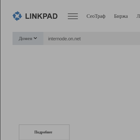
СеоТраф
Биржа
Л
Сервисы
Домен
СеоТраф
Монитор
Биржа
Pro
Линк+
СеоТраф
Запустите
продвижение сайта
c LinkPad.
Ресурсы
Вебмастер
Подробнее