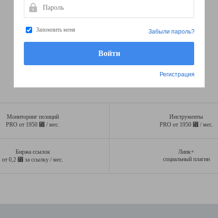
Пароль
Запомнить меня
Забыли пароль?
Регистрация
Мониторинг позиций
Инструменты
⃏
⃏
PRO от 1950
/ мес.
PRO от 1950
/ мес.
Биржа ссылок
Линк+
⃏
социальный плагин
от 0,2
за ссылку / мес.