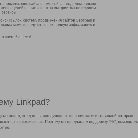
ите продвижение сайта прямо сейчас, ведь чем раньше
стижения целей наших клиентов мы пристально изучаем
 сервисы.
оиск ссылок, систему продвижения сайтов Сеотраф и
вы всегда можете получить о них полную информацию и
т вашего бизнеса!
ему Linkpad?
у мы знаем, что даже самая лучшая технология зависит от людей, которые
вают ее эффективность. Поэтому мы предлагаем поддержку 24/7, помощь экс
ругое.