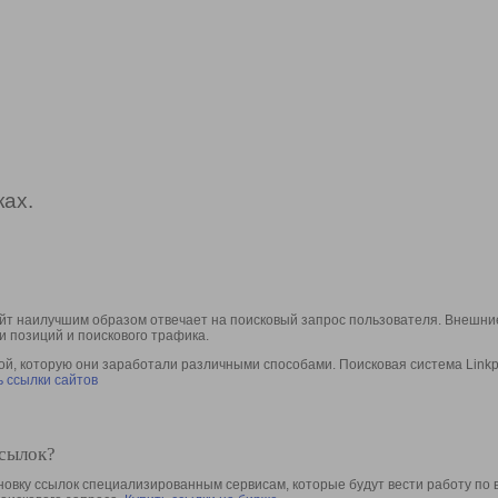
ах.
йт наилучшим образом отвечает на поисковый запрос пользователя. Внешние
и позиций и поискового трафика.
, которую они заработали различными способами. Поисковая система Linkpa
 ссылки сайтов
ссылок?
овку ссылок специализированным сервисам, которые будут вести работу по 