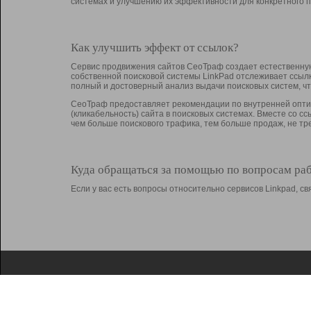
системах и улучшению их эффективности для конкретного п
Как улучшить эффект от ссылок?
Сервис продвижения сайтов СеоТраф создает естественную
собственной поисковой системы LinkPad отслеживает ссыл
полный и достоверный анализ выдачи поисковых систем, ч
СеоТраф предоставляет рекомендации по внутренней оптим
(кликабельность) сайта в поисковых системах. Вместе со с
чем больше поискового трафика, тем больше продаж, не 
Куда обращаться за помощью по вопросам ра
Если у вас есть вопросы относительно сервисов Linkpad, 
О Linkpad
Поддержка