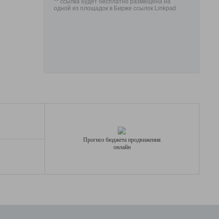
** ссылка будет бесплатно размещена на
одной из площадок в Бирже ссылок Linkpad
Прогноз бюджета продвижения
онлайн