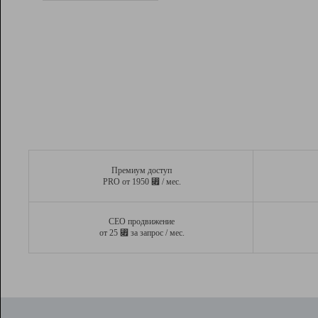
Рейтинг
Вывод и удержание в ТОП10 выдачи
поисковых систем
Инструменты
Разработчикам
Партнерская
программа
Помощь
Премиум доступ
⃏
PRO от 1950
/ мес.
СЕО продвижение
⃏
от 25
за запрос / мес.