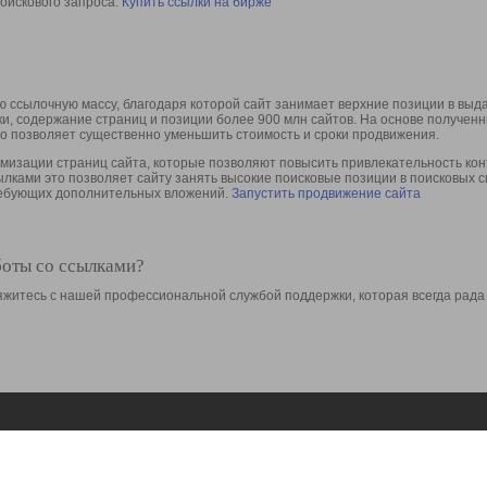
оискового запроса.
Купить ссылки на бирже
 ссылочную массу, благодаря которой сайт занимает верхние позиции в выд
ки, содержание страниц и позиции более 900 млн сайтов. На основе получе
то позволяет существенно уменьшить стоимость и сроки продвижения.
изации страниц сайта, которые позволяют повысить привлекательность конт
сылками это позволяет сайту занять высокие поисковые позиции в поисковых 
требующих дополнительных вложений.
Запустить продвижение сайта
боты со ссылками?
свяжитесь с нашей профессиональной службой поддержки, которая всегда рада
Ресурсы