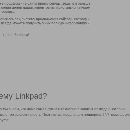
ите продвижение сайта прямо сейчас, ведь чем раньше
стижения целей наших клиентов мы пристально изучаем
 сервисы.
оиск ссылок, систему продвижения сайтов Сеотраф и
вы всегда можете получить о них полную информацию и
т вашего бизнеса!
ему Linkpad?
у мы знаем, что даже самая лучшая технология зависит от людей, которые
вают ее эффективность. Поэтому мы предлагаем поддержку 24/7, помощь экс
ругое.