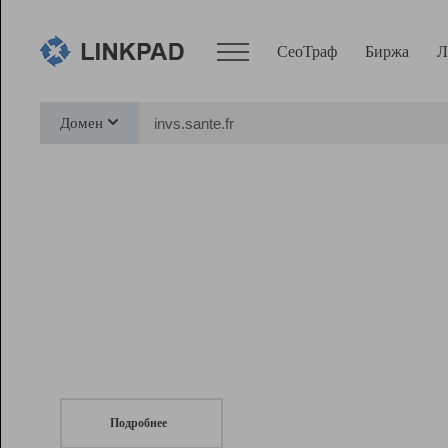
СеоТраф
Биржа
Л
Сервисы
Домен
СеоТраф
Монитор
Биржа
Pro
Линк+
СеоТраф
Запустите
продвижение сайта
c LinkPad.
Ресурсы
Вебмастер
Подробнее