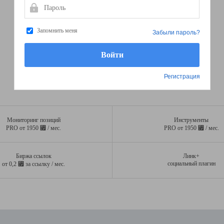
Пароль
Запомнить меня
Забыли пароль?
Регистрация
Мониторинг позиций
Инструменты
⃏
⃏
PRO от 1950
/ мес.
PRO от 1950
/ мес.
Биржа ссылок
Линк+
⃏
социальный плагин
от 0,2
за ссылку / мес.