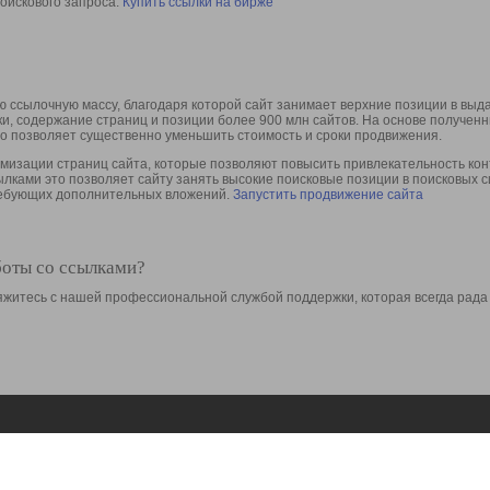
оискового запроса.
Купить ссылки на бирже
 ссылочную массу, благодаря которой сайт занимает верхние позиции в выд
ки, содержание страниц и позиции более 900 млн сайтов. На основе получе
то позволяет существенно уменьшить стоимость и сроки продвижения.
изации страниц сайта, которые позволяют повысить привлекательность конт
сылками это позволяет сайту занять высокие поисковые позиции в поисковых 
требующих дополнительных вложений.
Запустить продвижение сайта
боты со ссылками?
свяжитесь с нашей профессиональной службой поддержки, которая всегда рада
Ресурсы