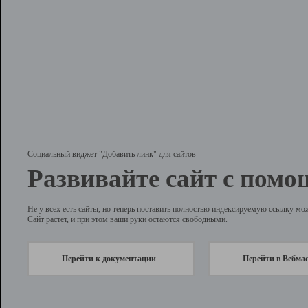
Социальный виджет "Добавить линк" для сайтов
Развивайте сайт с помо
Не у всех есть сайты, но теперь поставить полностью индексируемую ссылку мо
Сайт растет, и при этом ваши руки остаются свободными.
Перейти к документации
Перейти в Вебма