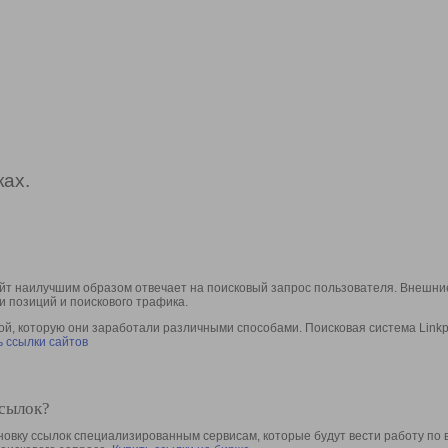
ах.
йт наилучшим образом отвечает на поисковый запрос пользователя. Внешние
и позиций и поискового трафика.
, которую они заработали различными способами. Поисковая система Linkpa
 ссылки сайтов
ссылок?
овку ссылок специализированным сервисам, которые будут вести работу по 