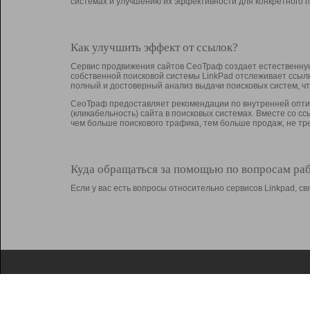
системах и улучшению их эффективности для конкретного п
Как улучшить эффект от ссылок?
Сервис продвижения сайтов СеоТраф создает естественную
собственной поисковой системы LinkPad отслеживает ссыл
полный и достоверный анализ выдачи поисковых систем, ч
СеоТраф предоставляет рекомендации по внутренней оптим
(кликабельность) сайта в поисковых системах. Вместе со с
чем больше поискового трафика, тем больше продаж, не 
Куда обращаться за помощью по вопросам ра
Если у вас есть вопросы относительно сервисов Linkpad, 
О Linkpad
Поддержка