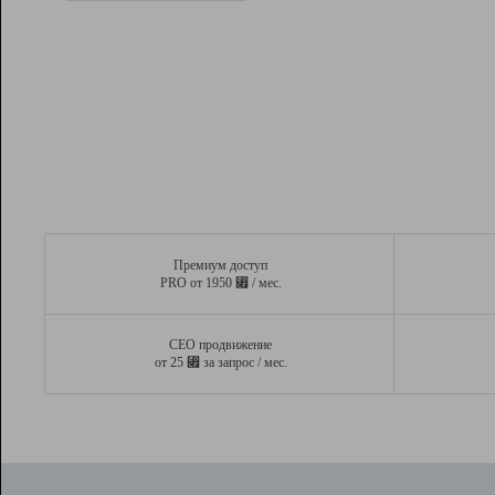
Рейтинг
Вывод и удержание в ТОП10 выдачи
поисковых систем
Инструменты
Разработчикам
Партнерская
программа
Помощь
Премиум доступ
⃏
PRO от 1950
/ мес.
СЕО продвижение
⃏
от 25
за запрос / мес.