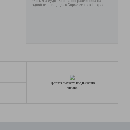
** ссылка будет бесплатно размещена на
одной из площадок в Бирже ссылок Linkpad
Прогноз бюджета продвижения
онлайн