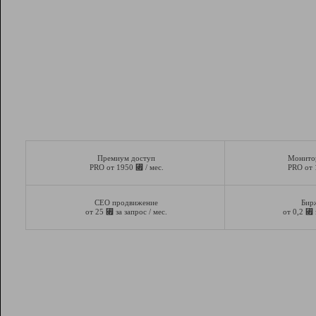
Премиум доступ
Монито
⃏
PRO от 1950
/ мес.
PRO от
СЕО продвижение
Бир
⃏
⃏
от 25
за запрос / мес.
от 0,2