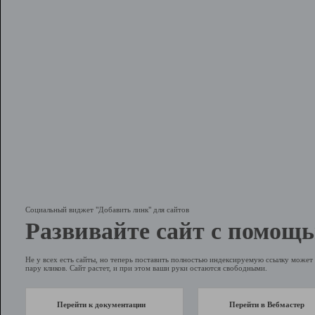
Социальный виджет "Добавить линк" для сайтов
Развивайте сайт с помощь
Не у всех есть сайты, но теперь поставить полностью индексируемую ссылку может 
пару кликов. Сайт растет, и при этом ваши руки остаются свободными.
Перейти к документации
Перейти в Вебмастер