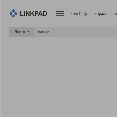
СеоТраф
Биржа
Л
Сервисы
Домен
СеоТраф
Монитор
Биржа
Pro
Линк+
Ресурсы
Вебмастер