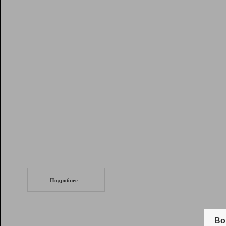
Рейтинг
Инструменты
Разработчикам
Партнерская
программа
Помощь
СеоТраф
Запустите
продвижение сайта
c LinkPad.
Подробнее
Вывод и удержание в ТОП10 выдачи
поисковых систем
Во