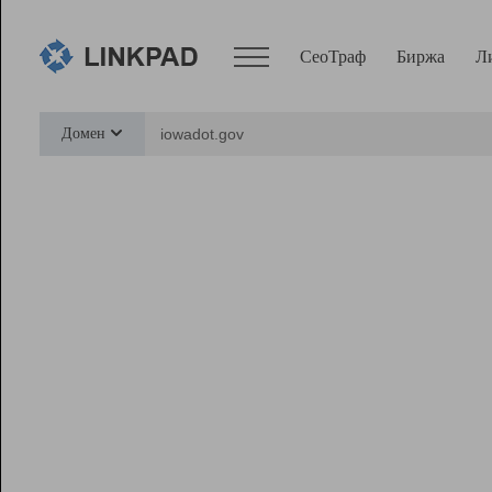
СеоТраф
Биржа
Л
Сервисы
Домен
СеоТраф
Монитор
Биржа
Pro
Линк+
Ресурсы
Вебмастер