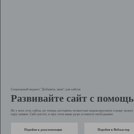
Социальный виджет "Добавить линк" для сайтов
Развивайте сайт с помощь
Не у всех есть сайты, но теперь поставить полностью индексируемую ссылку может 
пару кликов. Сайт растет, и при этом ваши руки остаются свободными.
Перейти к документации
Перейти в Вебмастер