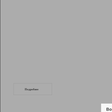
Рейтинг
Инструменты
Разработчикам
Партнерская
программа
Помощь
СеоТраф
Запустите
продвижение сайта
c LinkPad.
Подробнее
Вывод и удержание в ТОП10 выдачи
поисковых систем
Во