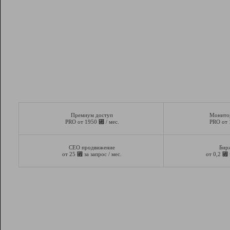
Премиум доступ
Монито
⃏
PRO от 1950
/ мес.
PRO от
СЕО продвижение
Бир
⃏
⃏
от 25
за запрос / мес.
от 0,2