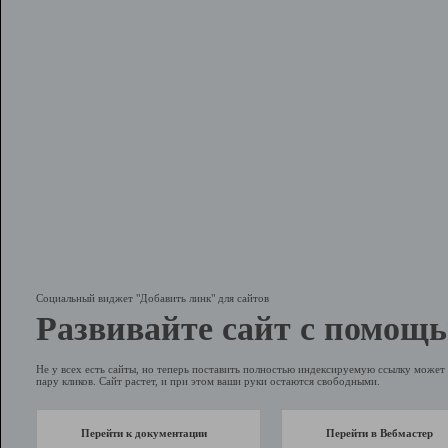
Социальный виджет "Добавить линк" для сайтов
Развивайте сайт с помощь
Не у всех есть сайты, но теперь поставить полностью индексируемую ссылку может 
пару кликов. Сайт растет, и при этом ваши руки остаются свободными.
Перейти к документации
Перейти в Вебмастер