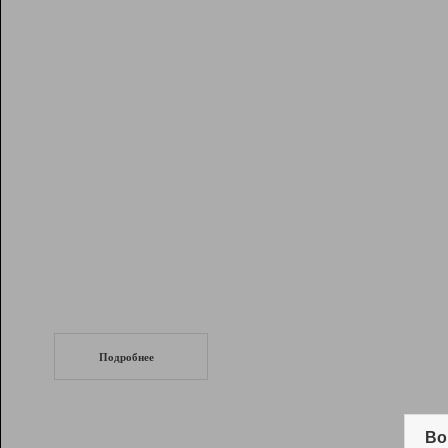
Рейтинг
Инструменты
Разработчикам
Партнерская
программа
Помощь
СеоТраф
Запустите
продвижение сайта
c LinkPad.
Подробнее
Вывод и удержание в ТОП10 выдачи
поисковых систем
Во