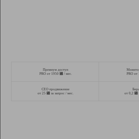
Премиум доступ
Монито
⃏
PRO от 1950
/ мес.
PRO от
СЕО продвижение
Бир
⃏
⃏
от 25
за запрос / мес.
от 0,2