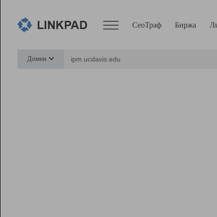
СеоТраф
Биржа
Л
Сервисы
Домен
СеоТраф
Монитор
Биржа
Pro
Линк+
Ресурсы
Вебмастер