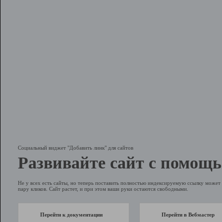
Социальный виджет "Добавить линк" для сайтов
Развивайте сайт с помощь
Не у всех есть сайты, но теперь поставить полностью индексируемую ссылку может 
пару кликов. Сайт растет, и при этом ваши руки остаются свободными.
Перейти к документации
Перейти в Вебмастер