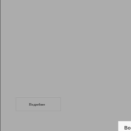
Рейтинг
Инструменты
Разработчикам
Партнерская
программа
Помощь
СеоТраф
Запустите
продвижение сайта
c LinkPad.
Подробнее
Вывод и удержание в ТОП10 выдачи
поисковых систем
Во