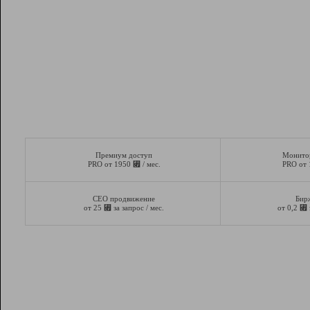
Премиум доступ
Монито
⃏
PRO от 1950
/ мес.
PRO от
СЕО продвижение
Бир
⃏
⃏
от 25
за запрос / мес.
от 0,2