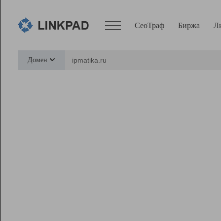
СеоТраф
Биржа
Л
Сервисы
Домен
СеоТраф
Монитор
Биржа
Pro
Линк+
Ресурсы
Вебмастер