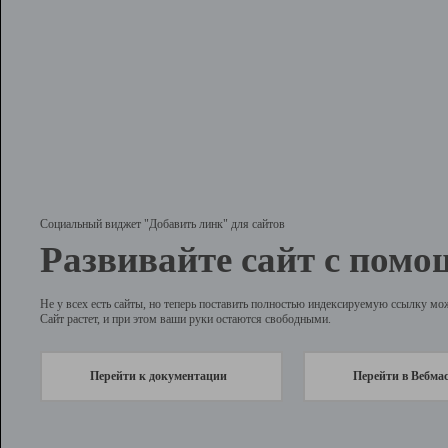
Социальный виджет "Добавить линк" для сайтов
Развивайте сайт с помо
Не у всех есть сайты, но теперь поставить полностью индексируемую ссылку мо
Сайт растет, и при этом ваши руки остаются свободными.
Перейти к документации
Перейти в Вебма