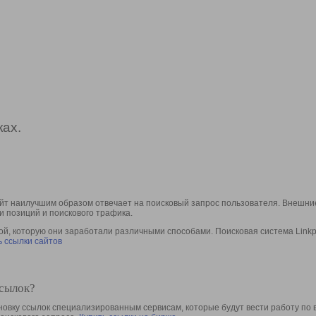
ах.
йт наилучшим образом отвечает на поисковый запрос пользователя. Внешние
и позиций и поискового трафика.
, которую они заработали различными способами. Поисковая система Linkpa
 ссылки сайтов
ссылок?
овку ссылок специализированным сервисам, которые будут вести работу по 