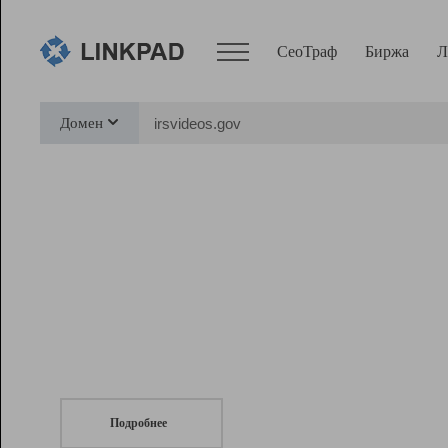
СеоТраф
Биржа
Л
Сервисы
Домен
СеоТраф
Монитор
Биржа
Pro
Линк+
СеоТраф
Запустите
продвижение сайта
c LinkPad.
Ресурсы
Вебмастер
Подробнее