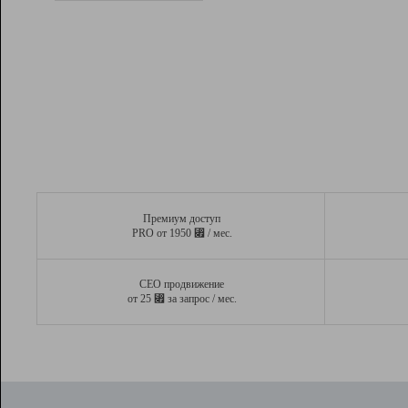
Рейтинг
Вывод и удержание в ТОП10 выдачи
поисковых систем
Инструменты
Разработчикам
Партнерская
программа
Помощь
Премиум доступ
⃏
PRO от 1950
/ мес.
СЕО продвижение
⃏
от 25
за запрос / мес.