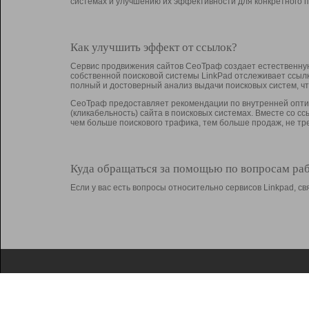
системах и улучшению их эффективности для конкретного п
Как улучшить эффект от ссылок?
Сервис продвижения сайтов СеоТраф создает естественную
собственной поисковой системы LinkPad отслеживает ссыл
полный и достоверный анализ выдачи поисковых систем, ч
СеоТраф предоставляет рекомендации по внутренней оптим
(кликабельность) сайта в поисковых системах. Вместе со с
чем больше поискового трафика, тем больше продаж, не 
Куда обращаться за помощью по вопросам ра
Если у вас есть вопросы относительно сервисов Linkpad, 
О Linkpad
Поддержка