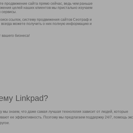
ите продвижение сайта прямо сейчас, ведь чем раньше
стижения целей наших клиентов мы пристально изучаем
 сервисы.
оиск ссылок, систему продвижения сайтов Сеотраф и
вы всегда можете получить о них полную информацию и
т вашего бизнеса!
ему Linkpad?
у мы знаем, что даже самая лучшая технология зависит от людей, которые
вают ее эффективность. Поэтому мы предлагаем поддержку 24/7, помощь экс
ругое.