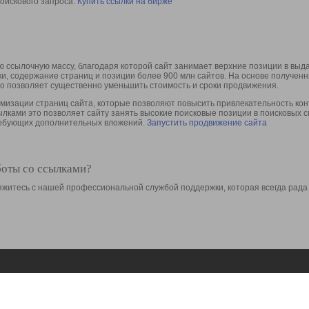
оискового запроса.
Купить ссылки на бирже
 ссылочную массу, благодаря которой сайт занимает верхние позиции в выд
ки, содержание страниц и позиции более 900 млн сайтов. На основе получе
то позволяет существенно уменьшить стоимость и сроки продвижения.
изации страниц сайта, которые позволяют повысить привлекательность конт
сылками это позволяет сайту занять высокие поисковые позиции в поисковых 
требующих дополнительных вложений.
Запустить продвижение сайта
боты со ссылками?
свяжитесь с нашей профессиональной службой поддержки, которая всегда рада
Ресурсы