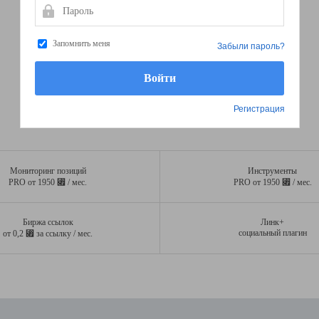
Пароль
Запомнить меня
Забыли пароль?
Регистрация
Мониторинг позиций
Инструменты
⃏
⃏
PRO от 1950
/ мес.
PRO от 1950
/ мес.
Биржа ссылок
Линк+
⃏
социальный плагин
от 0,2
за ссылку / мес.