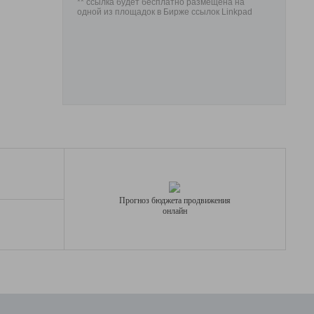
** ссылка будет бесплатно размещена на
одной из площадок в Бирже ссылок Linkpad
Прогноз бюджета продвижения
онлайн