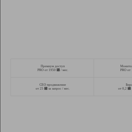
Премиум доступ
Монито
⃏
PRO от 1950
/ мес.
PRO от
СЕО продвижение
Бир
⃏
⃏
от 25
за запрос / мес.
от 0,2