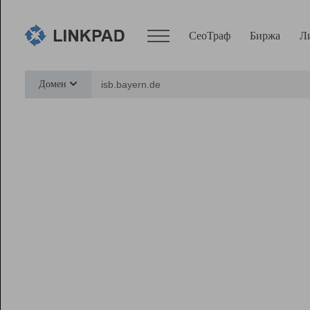
СеоТраф
Биржа
Л
Сервисы
Домен
СеоТраф
Монитор
Биржа
Pro
Линк+
Ресурсы
Вебмастер