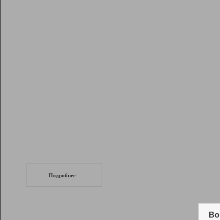
Рейтинг
Инструменты
Разработчикам
Партнерская
программа
Помощь
СеоТраф
Запустите
продвижение сайта
c LinkPad.
Подробнее
Вывод и удержание в ТОП10 выдачи
поисковых систем
Во