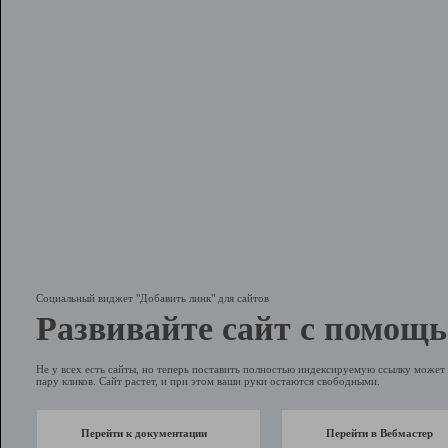
Социальный виджет "Добавить линк" для сайтов
Развивайте сайт с помощь
Не у всех есть сайты, но теперь поставить полностью индексируемую ссылку может 
пару кликов. Сайт растет, и при этом ваши руки остаются свободными.
Перейти к документации
Перейти в Вебмастер