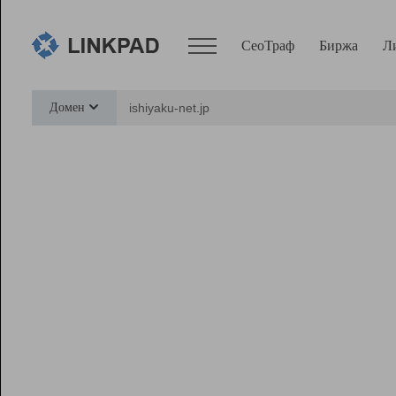
СеоТраф
Биржа
Л
Сервисы
Домен
СеоТраф
Монитор
Биржа
Pro
Линк+
Ресурсы
Вебмастер