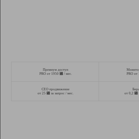
Премиум доступ
Монито
⃏
PRO от 1950
/ мес.
PRO от
СЕО продвижение
Бир
⃏
⃏
от 25
за запрос / мес.
от 0,2