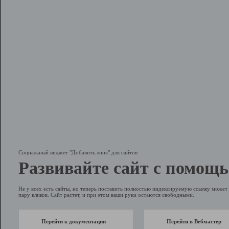
Социальный виджет "Добавить линк" для сайтов
Развивайте сайт с помощь
Не у всех есть сайты, но теперь поставить полностью индексируемую ссылку может 
пару кликов. Сайт растет, и при этом ваши руки остаются свободными.
Перейти к документации
Перейти в Вебмастер