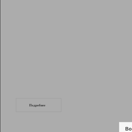
Рейтинг
Инструменты
Разработчикам
Партнерская
программа
Помощь
СеоТраф
Запустите
продвижение сайта
c LinkPad.
Подробнее
Вывод и удержание в ТОП10 выдачи
поисковых систем
Во