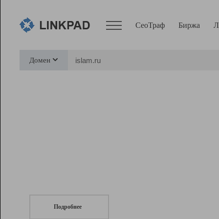
СеоТраф
Биржа
Л
Сервисы
Домен
СеоТраф
Монитор
Биржа
Pro
Линк+
СеоТраф
Запустите
продвижение сайта
c LinkPad.
Ресурсы
Вебмастер
Подробнее