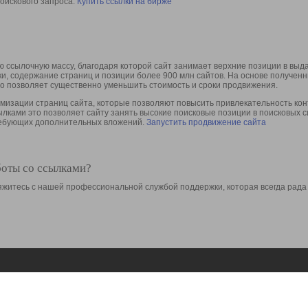
оискового запроса.
Купить ссылки на бирже
 ссылочную массу, благодаря которой сайт занимает верхние позиции в выд
ки, содержание страниц и позиции более 900 млн сайтов. На основе получе
то позволяет существенно уменьшить стоимость и сроки продвижения.
изации страниц сайта, которые позволяют повысить привлекательность конт
сылками это позволяет сайту занять высокие поисковые позиции в поисковых 
требующих дополнительных вложений.
Запустить продвижение сайта
боты со ссылками?
свяжитесь с нашей профессиональной службой поддержки, которая всегда рада
Ресурсы