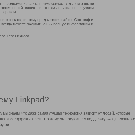
ите продвижение сайта прямо сейчас, ведь чем раньше
стижения целей наших клиентов мы пристально изучаем
 сервисы.
оиск ссылок, систему продвижения сайтов Сеотраф и
вы всегда можете получить о них полную информацию и
т вашего бизнеса!
ему Linkpad?
у мы знаем, что даже самая лучшая технология зависит от людей, которые
вают ее эффективность. Поэтому мы предлагаем поддержку 24/7, помощь экс
ругое.