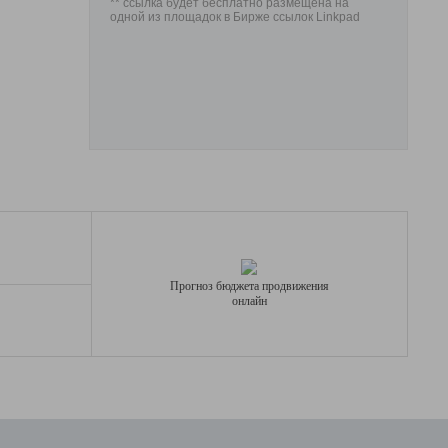
** ссылка будет бесплатно размещена на
одной из площадок в Бирже ссылок Linkpad
Прогноз бюджета продвижения
онлайн