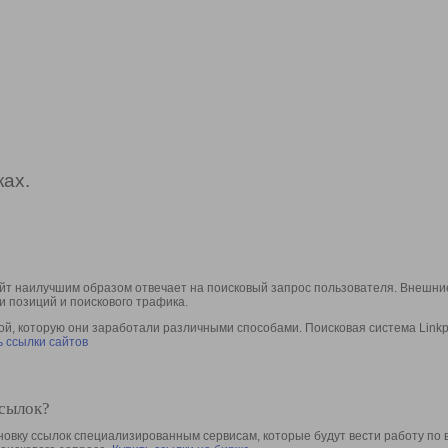
ах.
йт наилучшим образом отвечает на поисковый запрос пользователя. Внешние
и позиций и поискового трафика.
, которую они заработали различными способами. Поисковая система Linkpa
 ссылки сайтов
ссылок?
овку ссылок специализированным сервисам, которые будут вести работу по 