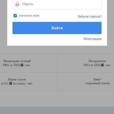
Пароль
Запомнить меня
Забыли пароль?
Регистрация
Мониторинг позиций
Инструменты
⃏
⃏
PRO от 1950
/ мес.
PRO от 1950
/ мес.
Биржа ссылок
Линк+
⃏
социальный плагин
от 0,2
за ссылку / мес.