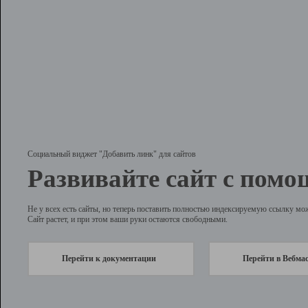
Социальный виджет "Добавить линк" для сайтов
Развивайте сайт с помо
Не у всех есть сайты, но теперь поставить полностью индексируемую ссылку мо
Сайт растет, и при этом ваши руки остаются свободными.
Перейти к документации
Перейти в Вебма