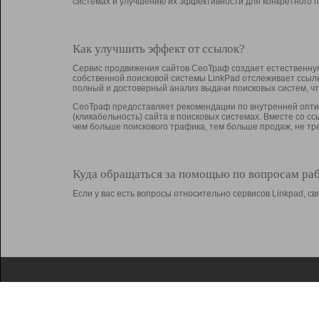
системах и улучшению их эффективности для конкретного п
Как улучшить эффект от ссылок?
Сервис продвижения сайтов СеоТраф создает естественную
собственной поисковой системы LinkPad отслеживает ссыл
полный и достоверный анализ выдачи поисковых систем, ч
СеоТраф предоставляет рекомендации по внутренней оптим
(кликабельность) сайта в поисковых системах. Вместе со с
чем больше поискового трафика, тем больше продаж, не 
Куда обращаться за помощью по вопросам ра
Если у вас есть вопросы относительно сервисов Linkpad, 
О Linkpad
Поддержка