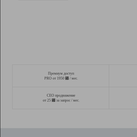
Рейтинг
Вывод и удержание в ТОП10 выдачи
поисковых систем
Инструменты
Разработчикам
Партнерская
программа
Помощь
Премиум доступ
⃏
PRO от 1950
/ мес.
СЕО продвижение
⃏
от 25
за запрос / мес.