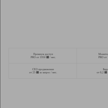
Премиум доступ
Монито
⃏
PRO от 1950
/ мес.
PRO от
СЕО продвижение
Бир
⃏
⃏
от 25
за запрос / мес.
от 0,2