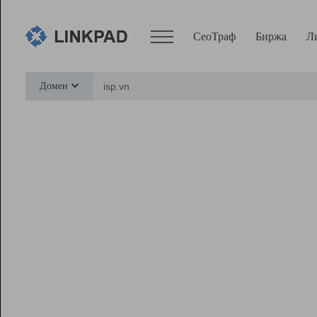
СеоТраф
Биржа
Л
Сервисы
Домен
СеоТраф
Монитор
Биржа
Pro
Линк+
Ресурсы
Вебмастер