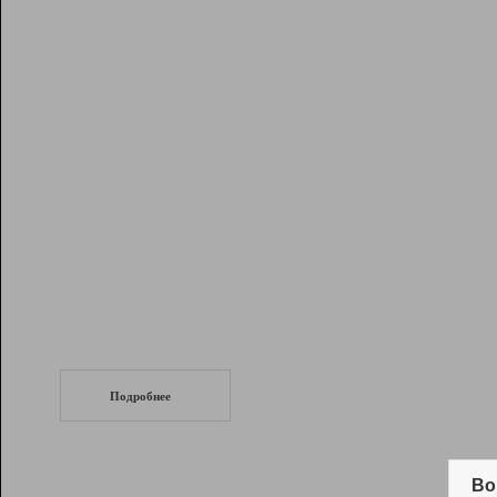
Рейтинг
Инструменты
Разработчикам
Партнерская
программа
Помощь
СеоТраф
Запустите
продвижение сайта
c LinkPad.
Подробнее
Вывод и удержание в ТОП10 выдачи
поисковых систем
Во