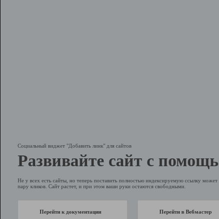
Социальный виджет "Добавить линк" для сайтов
Развивайте сайт с помощь
Не у всех есть сайты, но теперь поставить полностью индексируемую ссылку может 
пару кликов. Сайт растет, и при этом ваши руки остаются свободными.
Перейти к документации
Перейти в Вебмастер