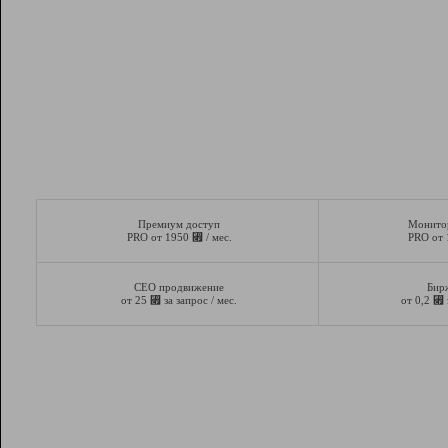
Премиум доступ
Монито
⃏
PRO от 1950
/ мес.
PRO от
СЕО продвижение
Бир
⃏
⃏
от 25
за запрос / мес.
от 0,2