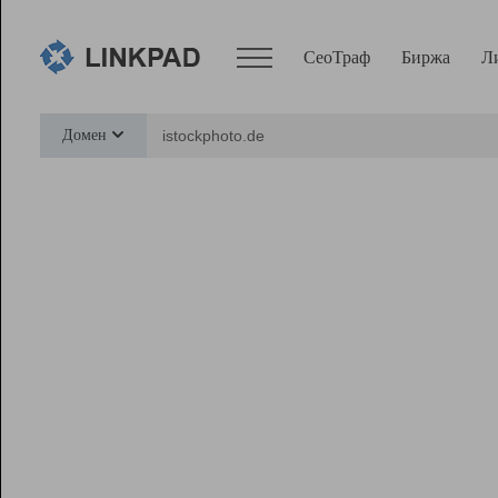
СеоТраф
Биржа
Л
Сервисы
Домен
СеоТраф
Монитор
Биржа
Pro
Линк+
Ресурсы
Вебмастер