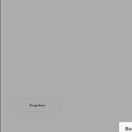
Рейтинг
Инструменты
Разработчикам
Партнерская
программа
Помощь
СеоТраф
Запустите
продвижение сайта
c LinkPad.
Подробнее
Вывод и удержание в ТОП10 выдачи
поисковых систем
Во