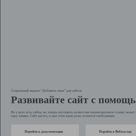
Социальный виджет "Добавить линк" для сайтов
Развивайте сайт с помощь
Не у всех есть сайты, но теперь поставить полностью индексируемую ссылку может 
пару кликов. Сайт растет, и при этом ваши руки остаются свободными.
Перейти к документации
Перейти в Вебмастер