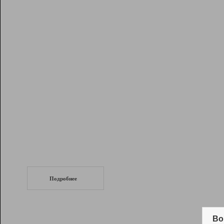
Рейтинг
Инструменты
Разработчикам
Партнерская
программа
Помощь
СеоТраф
Запустите
продвижение сайта
c LinkPad.
Подробнее
Вывод и удержание в ТОП10 выдачи
поисковых систем
Во