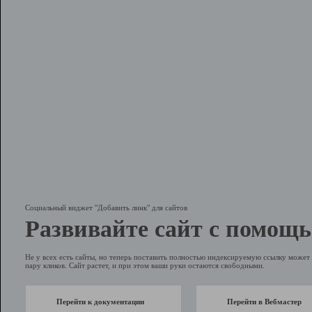
Социальный виджет "Добавить линк" для сайтов
Развивайте сайт с помощь
Не у всех есть сайты, но теперь поставить полностью индексируемую ссылку может 
пару кликов. Сайт растет, и при этом ваши руки остаются свободными.
Перейти к документации
Перейти в Вебмастер