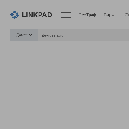
СеоТраф
Биржа
Л
Сервисы
Домен
СеоТраф
Монитор
Биржа
Pro
Линк+
Ресурсы
Вебмастер