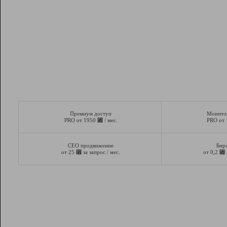
Премиум доступ
Монито
⃏
PRO от 1950
/ мес.
PRO от
СЕО продвижение
Бир
⃏
⃏
от 25
за запрос / мес.
от 0,2