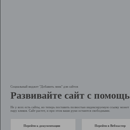
Социальный виджет "Добавить линк" для сайтов
Развивайте сайт с помощь
Не у всех есть сайты, но теперь поставить полностью индексируемую ссылку может 
пару кликов. Сайт растет, и при этом ваши руки остаются свободными.
Перейти к документации
Перейти в Вебмастер