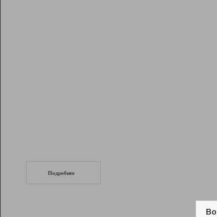
Рейтинг
Инструменты
Разработчикам
Партнерская
программа
Помощь
СеоТраф
Запустите
продвижение сайта
c LinkPad.
Подробнее
Вывод и удержание в ТОП10 выдачи
поисковых систем
Во