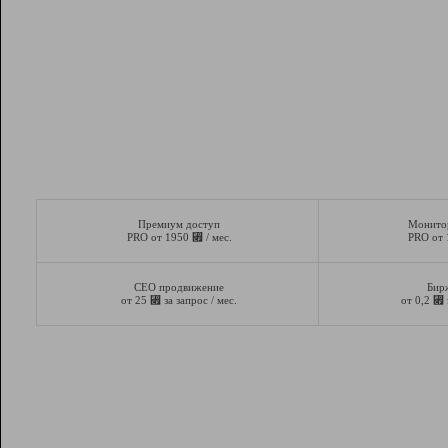
Премиум доступ
Монито
⃏
PRO от 1950
/ мес.
PRO от
СЕО продвижение
Бир
⃏
⃏
от 25
за запрос / мес.
от 0,2