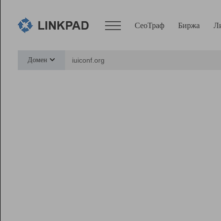
СеоТраф
Биржа
Л
Сервисы
Домен
СеоТраф
Монитор
Биржа
Pro
Линк+
Ресурсы
Вебмастер