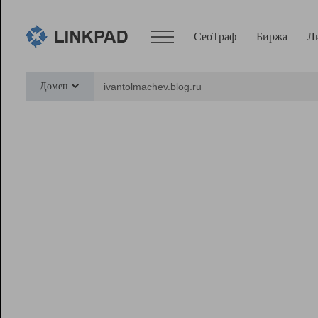
СеоТраф
Биржа
Л
Сервисы
Домен
СеоТраф
Монитор
Биржа
Pro
Линк+
Ресурсы
Вебмастер