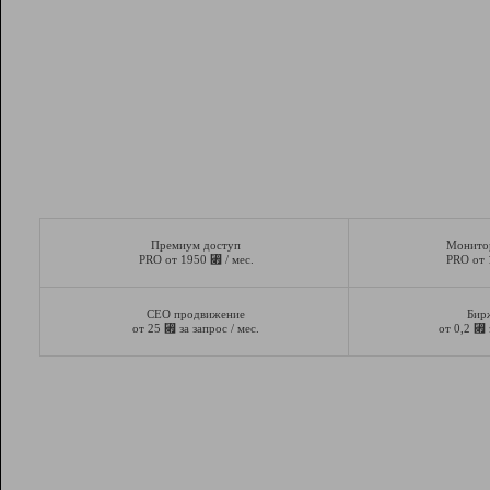
Премиум доступ
Монито
⃏
PRO от 1950
/ мес.
PRO от
СЕО продвижение
Бир
⃏
⃏
от 25
за запрос / мес.
от 0,2