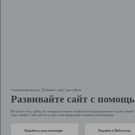
Социальный виджет "Добавить линк" для сайтов
Развивайте сайт с помощь
Не у всех есть сайты, но теперь поставить полностью индексируемую ссылку может 
пару кликов. Сайт растет, и при этом ваши руки остаются свободными.
Перейти к документации
Перейти в Вебмастер