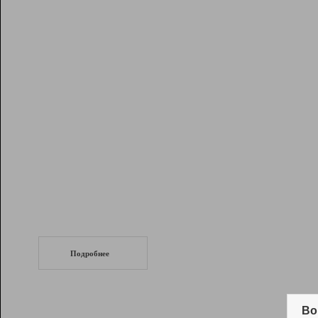
Рейтинг
Инструменты
Разработчикам
Партнерская
программа
Помощь
СеоТраф
Запустите
продвижение сайта
c LinkPad.
Подробнее
Вывод и удержание в ТОП10 выдачи
поисковых систем
Во