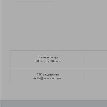
Рейтинг
Вывод и удержание в ТОП10 выдачи
поисковых систем
Инструменты
Разработчикам
Партнерская
программа
Помощь
Премиум доступ
⃏
PRO от 1950
/ мес.
СЕО продвижение
⃏
от 25
за запрос / мес.