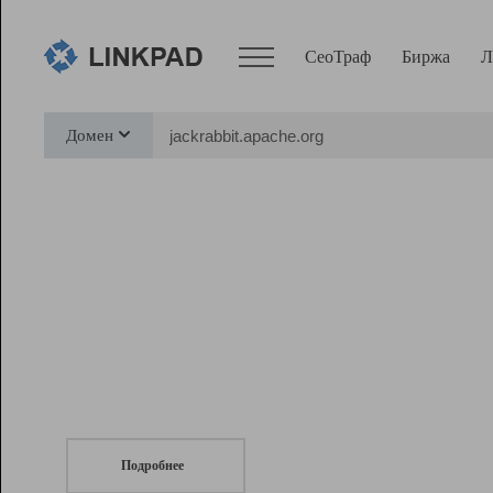
СеоТраф
Биржа
Л
Сервисы
Домен
СеоТраф
Монитор
Биржа
Pro
Линк+
СеоТраф
Запустите
продвижение сайта
c LinkPad.
Ресурсы
Вебмастер
Подробнее