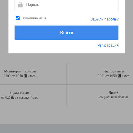
Пароль
Запомнить меня
Забыли пароль?
Регистрация
Мониторинг позиций
Инструменты
⃏
⃏
PRO от 1950
/ мес.
PRO от 1950
/ мес.
Биржа ссылок
Линк+
⃏
социальный плагин
от 0,2
за ссылку / мес.