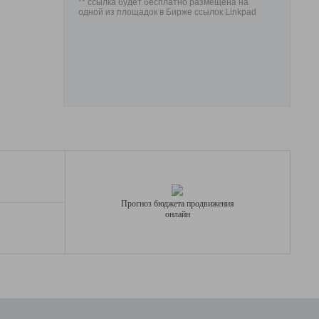
** ссылка будет бесплатно размещена на
одной из площадок в Бирже ссылок Linkpad
Прогноз бюджета продвижения
онлайн