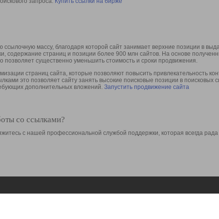
оискового запроса.
Купить ссылки на бирже
 ссылочную массу, благодаря которой сайт занимает верхние позиции в выд
ки, содержание страниц и позиции более 900 млн сайтов. На основе получе
то позволяет существенно уменьшить стоимость и сроки продвижения.
изации страниц сайта, которые позволяют повысить привлекательность конт
сылками это позволяет сайту занять высокие поисковые позиции в поисковых 
требующих дополнительных вложений.
Запустить продвижение сайта
боты со ссылками?
свяжитесь с нашей профессиональной службой поддержки, которая всегда рада
Ресурсы