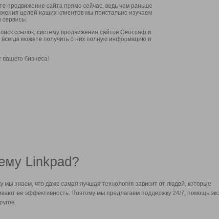
ите продвижение сайта прямо сейчас, ведь чем раньше
стижения целей наших клиентов мы пристально изучаем
 сервисы.
оиск ссылок, систему продвижения сайтов Сеотраф и
вы всегда можете получить о них полную информацию и
т вашего бизнеса!
ему Linkpad?
у мы знаем, что даже самая лучшая технология зависит от людей, которые
вают ее эффективность. Поэтому мы предлагаем поддержку 24/7, помощь экс
ругое.