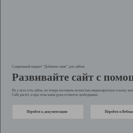
Социальный виджет "Добавить линк" для сайтов
Развивайте сайт с помо
Не у всех есть сайты, но теперь поставить полностью индексируемую ссылку мо
Сайт растет, и при этом ваши руки остаются свободными.
Перейти к документации
Перейти в Вебма