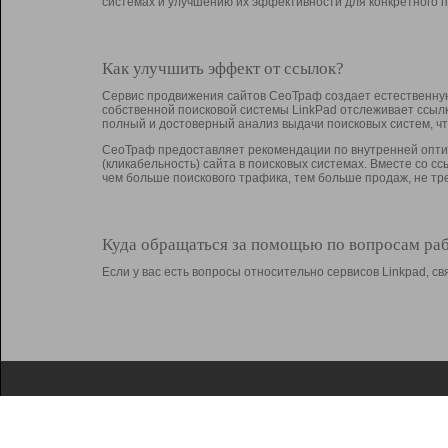
системах и улучшению их эффективности для конкретного п
Как улучшить эффект от ссылок?
Сервис продвижения сайтов СеоТраф создает естественную
собственной поисковой системы LinkPad отслеживает ссыл
полный и достоверный анализ выдачи поисковых систем, ч
СеоТраф предоставляет рекомендации по внутренней оптим
(кликабельность) сайта в поисковых системах. Вместе со с
чем больше поискового трафика, тем больше продаж, не 
Куда обращаться за помощью по вопросам ра
Если у вас есть вопросы относительно сервисов Linkpad, 
О Linkpad
Поддержка