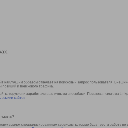
ах.
йт наилучшим образом отвечает на поисковый запрос пользователя. Внешние
и позиций и поискового трафика.
, которую они заработали различными способами. Поисковая система Linkpa
 ссылки сайтов
ссылок?
овку ссылок специализированным сервисам, которые будут вести работу по 