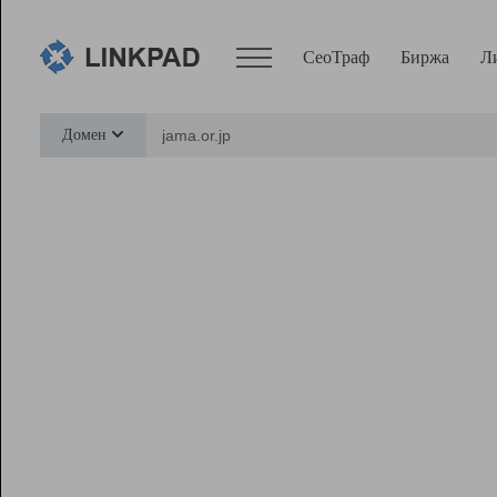
СеоТраф
Биржа
Л
Сервисы
Домен
СеоТраф
Монитор
Биржа
Pro
Линк+
Ресурсы
Вебмастер