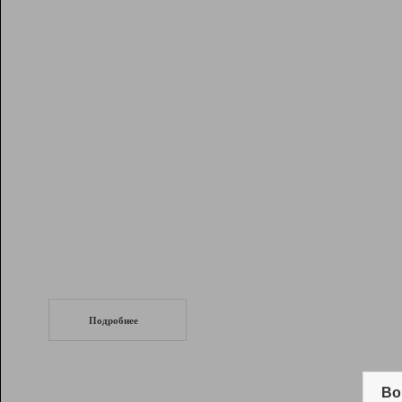
Рейтинг
Инструменты
Разработчикам
Партнерская
программа
Помощь
СеоТраф
Запустите
продвижение сайта
c LinkPad.
Подробнее
Вывод и удержание в ТОП10 выдачи
поисковых систем
Во