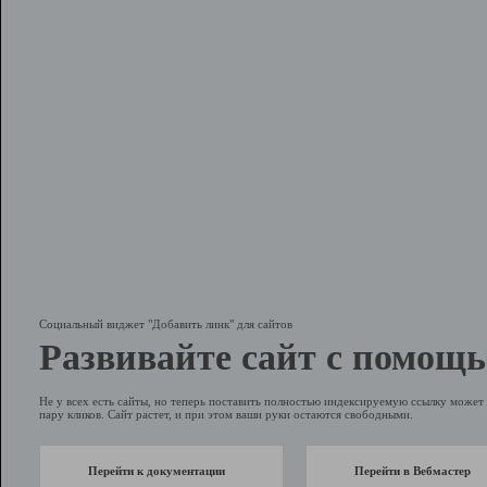
Социальный виджет "Добавить линк" для сайтов
Развивайте сайт с помощь
Не у всех есть сайты, но теперь поставить полностью индексируемую ссылку может 
пару кликов. Сайт растет, и при этом ваши руки остаются свободными.
Перейти к документации
Перейти в Вебмастер