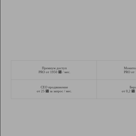
Премиум доступ
Монито
⃏
PRO от 1950
/ мес.
PRO от
СЕО продвижение
Бир
⃏
⃏
от 25
за запрос / мес.
от 0,2