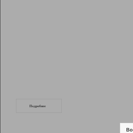
Рейтинг
Инструменты
Разработчикам
Партнерская
программа
Помощь
СеоТраф
Запустите
продвижение сайта
c LinkPad.
Подробнее
Вывод и удержание в ТОП10 выдачи
поисковых систем
Во