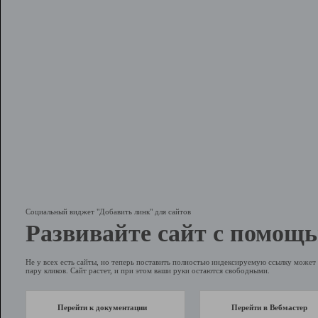
Социальный виджет "Добавить линк" для сайтов
Развивайте сайт с помощь
Не у всех есть сайты, но теперь поставить полностью индексируемую ссылку может 
пару кликов. Сайт растет, и при этом ваши руки остаются свободными.
Перейти к документации
Перейти в Вебмастер