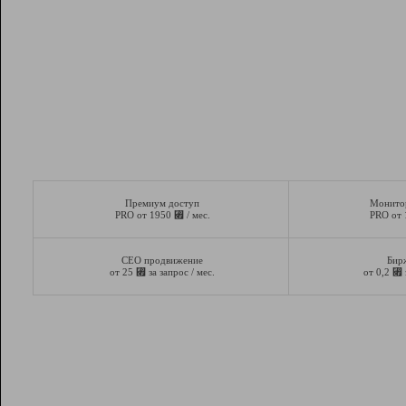
Премиум доступ
Монито
⃏
PRO от 1950
/ мес.
PRO от
СЕО продвижение
Бир
⃏
⃏
от 25
за запрос / мес.
от 0,2