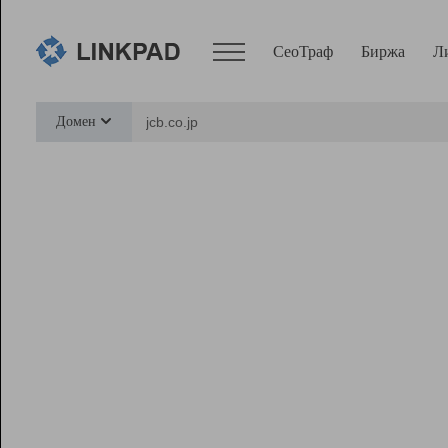
СеоТраф
Биржа
Л
Сервисы
Домен
СеоТраф
Монитор
Биржа
Pro
Линк+
Ресурсы
Вебмастер