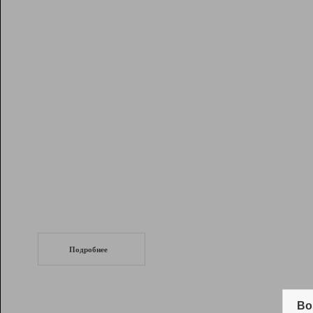
Рейтинг
Инструменты
Разработчикам
Партнерская
программа
Помощь
СеоТраф
Запустите
продвижение сайта
c LinkPad.
Подробнее
Вывод и удержание в ТОП10 выдачи
поисковых систем
Во