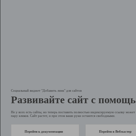
Социальный виджет "Добавить линк" для сайтов
Развивайте сайт с помощь
Не у всех есть сайты, но теперь поставить полностью индексируемую ссылку может 
пару кликов. Сайт растет, и при этом ваши руки остаются свободными.
Перейти к документации
Перейти в Вебмастер