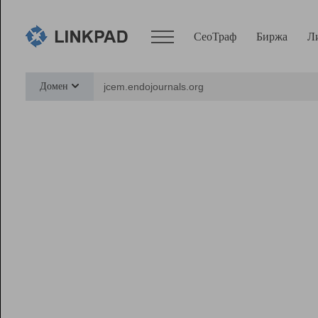
СеоТраф
Биржа
Л
Сервисы
Домен
СеоТраф
Монитор
Биржа
Pro
Линк+
Ресурсы
Вебмастер