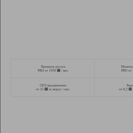
Премиум доступ
Монито
⃏
PRO от 1950
/ мес.
PRO от
СЕО продвижение
Бир
⃏
⃏
от 25
за запрос / мес.
от 0,2