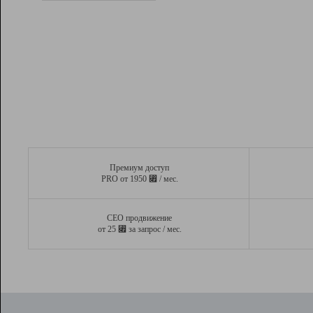
Рейтинг
Вывод и удержание в ТОП10 выдачи
поисковых систем
Инструменты
Разработчикам
Партнерская
программа
Помощь
Премиум доступ
⃏
PRO от 1950
/ мес.
СЕО продвижение
⃏
от 25
за запрос / мес.