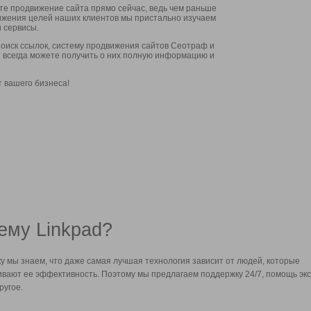
ите продвижение сайта прямо сейчас, ведь чем раньше
стижения целей наших клиентов мы пристально изучаем
 сервисы.
оиск ссылок, систему продвижения сайтов Сеотраф и
вы всегда можете получить о них полную информацию и
т вашего бизнеса!
ему Linkpad?
у мы знаем, что даже самая лучшая технология зависит от людей, которые
вают ее эффективность. Поэтому мы предлагаем поддержку 24/7, помощь экс
ругое.