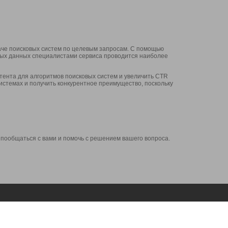
аче поисковых систем по целевым запросам. С помощью
нных данных специалистами сервиса проводится наиболее
ента для алгоритмов поисковых систем и увеличить CTR
системах и получить конкурентное преимущество, поскольку
 пообщаться с вами и помочь с решением вашего вопроса.
Аккаунт
Сервисы