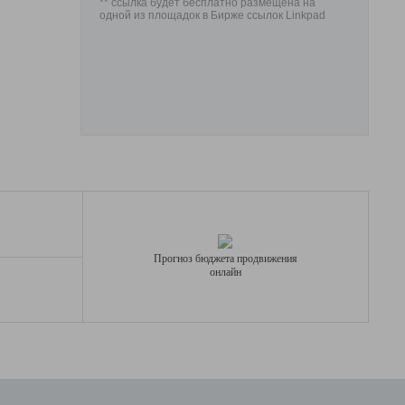
** ссылка будет бесплатно размещена на
одной из площадок в Бирже ссылок Linkpad
Прогноз бюджета продвижения
онлайн