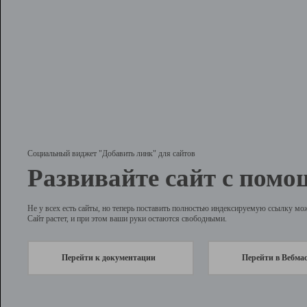
Социальный виджет "Добавить линк" для сайтов
Развивайте сайт с помо
Не у всех есть сайты, но теперь поставить полностью индексируемую ссылку мо
Сайт растет, и при этом ваши руки остаются свободными.
Перейти к документации
Перейти в Вебма