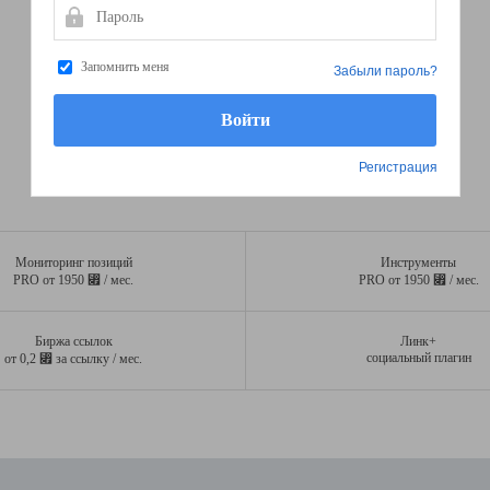
Пароль
Запомнить меня
Забыли пароль?
Регистрация
Мониторинг позиций
Инструменты
⃏
⃏
PRO от 1950
/ мес.
PRO от 1950
/ мес.
Биржа ссылок
Линк+
⃏
социальный плагин
от 0,2
за ссылку / мес.