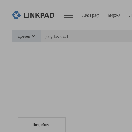
СеоТраф
Биржа
Л
Сервисы
Домен
СеоТраф
Монитор
Биржа
Pro
Линк+
СеоТраф
Запустите
продвижение сайта
c LinkPad.
Ресурсы
Вебмастер
Подробнее