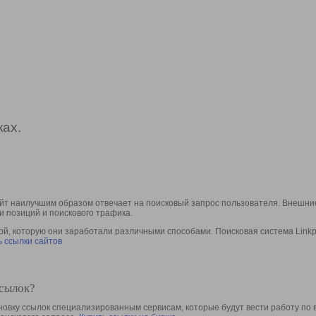
ах.
йт наилучшим образом отвечает на поисковый запрос пользователя. Внешние
и позиций и поискового трафика.
, которую они заработали различными способами. Поисковая система Linkpa
 ссылки сайтов
ссылок?
овку ссылок специализированным сервисам, которые будут вести работу по 