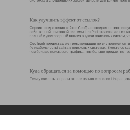
системах и улучшению их эффективности для конкретного п
Как улучшить эффект от ссылок?
Сервис продвижения сайтов СеоТраф создает естественную
собственной поисковой системы LinkPad отслеживает ссыл
полный и достоверный анализ выдачи поисковых систем, ч
СеоТраф предоставляет рекомендации по внутренней оптим
(кликабельность) сайта в поисковых системах. Вместе со с
чем больше поискового трафика, тем больше продаж, не 
Куда обращаться за помощью по вопросам ра
Если у вас есть вопросы относительно сервисов Linkpad, 
О Linkpad
Поддержка