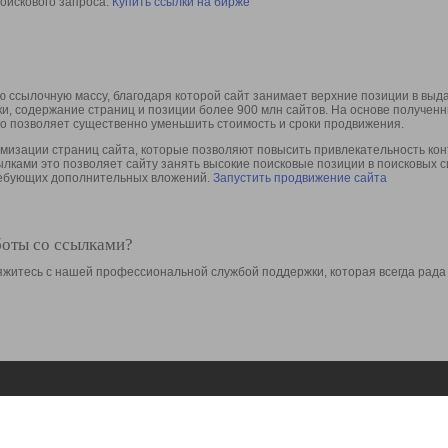
оискового запроса.
Купить ссылки на бирже
 ссылочную массу, благодаря которой сайт занимает верхние позиции в выд
ки, содержание страниц и позиции более 900 млн сайтов. На основе получе
то позволяет существенно уменьшить стоимость и сроки продвижения.
изации страниц сайта, которые позволяют повысить привлекательность конт
сылками это позволяет сайту занять высокие поисковые позиции в поисковых 
требующих дополнительных вложений.
Запустить продвижение сайта
боты со ссылками?
свяжитесь с нашей профессиональной службой поддержки, которая всегда рада
Ресурсы