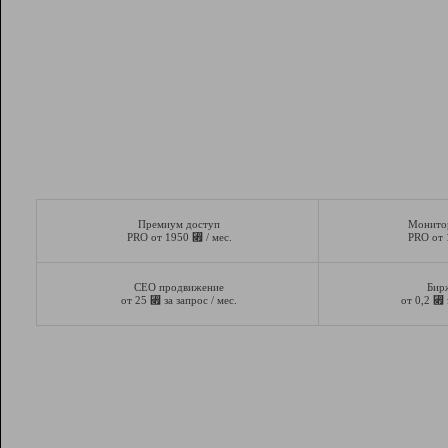
Премиум доступ
Монито
⃏
PRO от 1950
/ мес.
PRO от
СЕО продвижение
Бир
⃏
⃏
от 25
за запрос / мес.
от 0,2