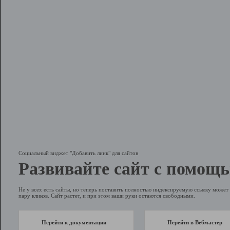
Социальный виджет "Добавить линк" для сайтов
Развивайте сайт с помощь
Не у всех есть сайты, но теперь поставить полностью индексируемую ссылку может 
пару кликов. Сайт растет, и при этом ваши руки остаются свободными.
Перейти к документации
Перейти в Вебмастер