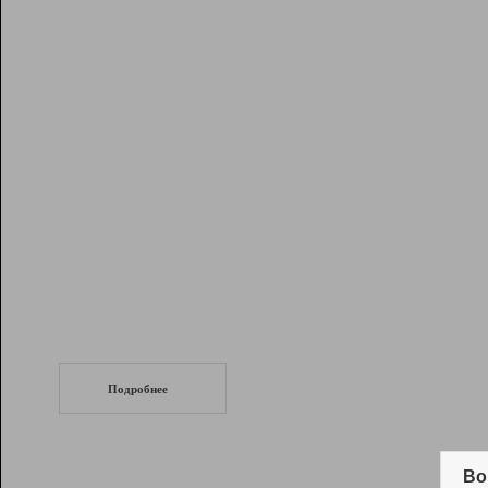
Рейтинг
Инструменты
Разработчикам
Партнерская
программа
Помощь
СеоТраф
Запустите
продвижение сайта
c LinkPad.
Подробнее
Вывод и удержание в ТОП10 выдачи
поисковых систем
Во