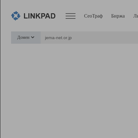
СеоТраф
Биржа
Л
Сервисы
Домен
СеоТраф
Монитор
Биржа
Pro
Линк+
Ресурсы
Вебмастер