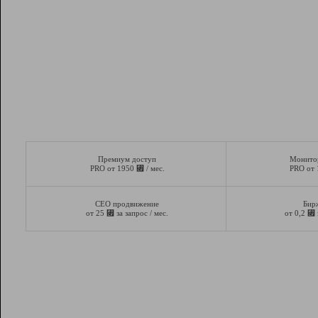
Премиум доступ
Монито
⃏
PRO от 1950
/ мес.
PRO от
СЕО продвижение
Бир
⃏
⃏
от 25
за запрос / мес.
от 0,2