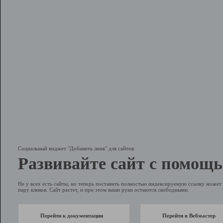
Социальный виджет "Добавить линк" для сайтов
Развивайте сайт с помощь
Не у всех есть сайты, но теперь поставить полностью индексируемую ссылку может 
пару кликов. Сайт растет, и при этом ваши руки остаются свободными.
Перейти к документации
Перейти в Вебмастер