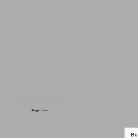
Рейтинг
Инструменты
Разработчикам
Партнерская
программа
Помощь
СеоТраф
Запустите
продвижение сайта
c LinkPad.
Подробнее
Вывод и удержание в ТОП10 выдачи
поисковых систем
Во