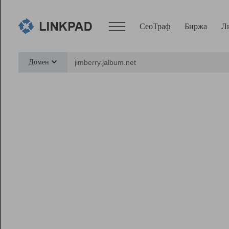
СеоТраф
Биржа
Л
Сервисы
Домен
СеоТраф
Монитор
Биржа
Pro
Линк+
Ресурсы
Вебмастер