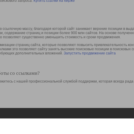
оискового запроса.
Купить ссылки на бирже
 ссылочную массу, благодаря которой сайт занимает верхние позиции в выд
ки, содержание страниц и позиции более 900 млн сайтов. На основе получе
то позволяет существенно уменьшить стоимость и сроки продвижения.
изации страниц сайта, которые позволяют повысить привлекательность конт
сылками это позволяет сайту занять высокие поисковые позиции в поисковых 
требующих дополнительных вложений.
Запустить продвижение сайта
боты со ссылками?
свяжитесь с нашей профессиональной службой поддержки, которая всегда рада
Ресурсы