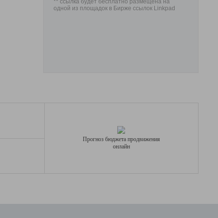
** ссылка будет бесплатно размещена на
одной из площадок в Бирже ссылок Linkpad
Прогноз бюджета продвижения
онлайн