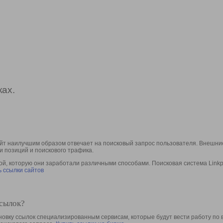
ах.
йт наилучшим образом отвечает на поисковый запрос пользователя. Внешние
и позиций и поискового трафика.
, которую они заработали различными способами. Поисковая система Linkpa
 ссылки сайтов
ссылок?
овку ссылок специализированным сервисам, которые будут вести работу по 