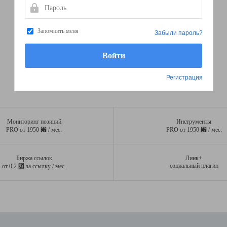
Пароль
Запомнить меня
Забыли пароль?
Регистрация
Мониторинг позиций
Инструменты
⃏
⃏
PRO от 1950
/ мес.
PRO от 1950
/ мес.
Биржа ссылок
Линк+
⃏
социальный плагин
от 0,2
за ссылку / мес.