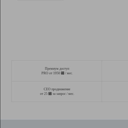
Рейтинг
Вывод и удержание в ТОП10 выдачи
поисковых систем
Инструменты
Разработчикам
Партнерская
программа
Помощь
Премиум доступ
⃏
PRO от 1950
/ мес.
СЕО продвижение
⃏
от 25
за запрос / мес.