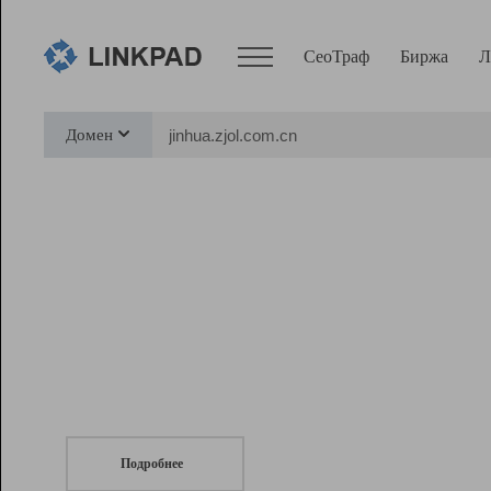
СеоТраф
Биржа
Л
Сервисы
Домен
СеоТраф
Монитор
Биржа
Pro
Линк+
СеоТраф
Запустите
продвижение сайта
c LinkPad.
Ресурсы
Вебмастер
Подробнее