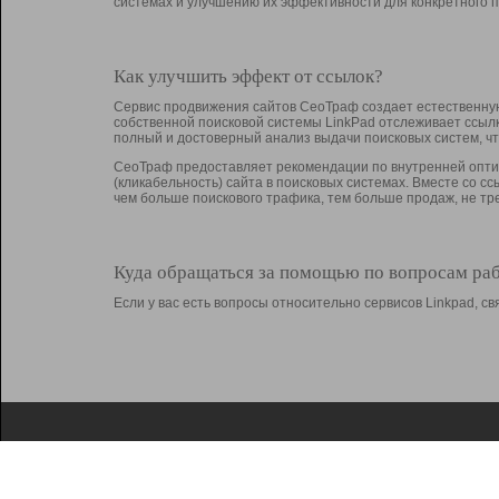
системах и улучшению их эффективности для конкретного п
Как улучшить эффект от ссылок?
Сервис продвижения сайтов СеоТраф создает естественную
собственной поисковой системы LinkPad отслеживает ссыл
полный и достоверный анализ выдачи поисковых систем, ч
СеоТраф предоставляет рекомендации по внутренней оптим
(кликабельность) сайта в поисковых системах. Вместе со с
чем больше поискового трафика, тем больше продаж, не 
Куда обращаться за помощью по вопросам ра
Если у вас есть вопросы относительно сервисов Linkpad, 
О Linkpad
Поддержка