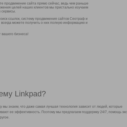
ите продвижение сайта прямо сейчас, ведь чем раньше
стижения целей наших клиентов мы пристально изучаем
 сервисы.
оиск ссылок, систему продвижения сайтов Сеотраф и
вы всегда можете получить о них полную информацию и
т вашего бизнеса!
ему Linkpad?
у мы знаем, что даже самая лучшая технология зависит от людей, которые
вают ее эффективность. Поэтому мы предлагаем поддержку 24/7, помощь экс
ругое.