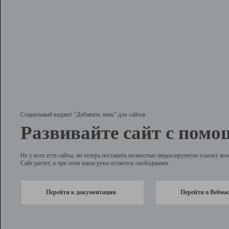
Социальный виджет "Добавить линк" для сайтов
Развивайте сайт с помо
Не у всех есть сайты, но теперь поставить полностью индексируемую ссылку мо
Сайт растет, и при этом ваши руки остаются свободными.
Перейти к документации
Перейти в Вебма