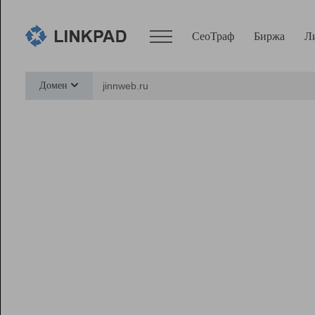
СеоТраф
Биржа
Л
Сервисы
Домен
СеоТраф
Монитор
Биржа
Pro
Линк+
Ресурсы
Вебмастер