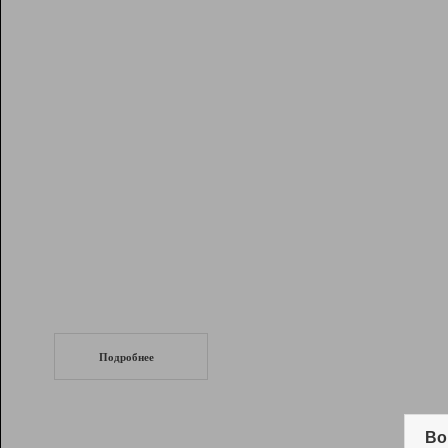
Рейтинг
Инструменты
Разработчикам
Партнерская
программа
Помощь
СеоТраф
Запустите
продвижение сайта
c LinkPad.
Подробнее
Вывод и удержание в ТОП10 выдачи
поисковых систем
Во