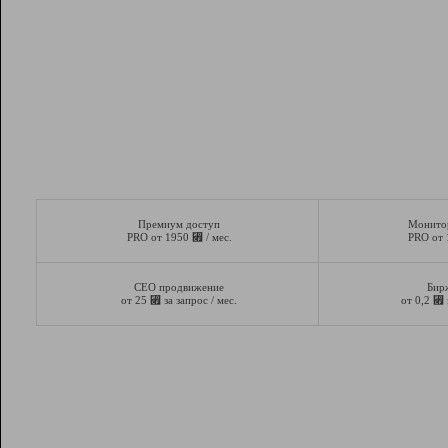
Премиум доступ
Монито
⃏
PRO от 1950
/ мес.
PRO от
СЕО продвижение
Бир
⃏
⃏
от 25
за запрос / мес.
от 0,2