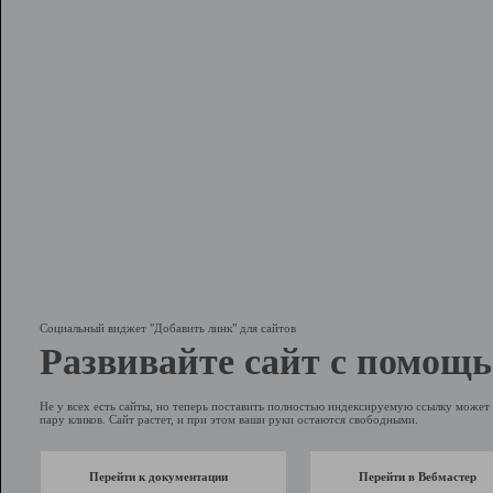
Социальный виджет "Добавить линк" для сайтов
Развивайте сайт с помощь
Не у всех есть сайты, но теперь поставить полностью индексируемую ссылку может 
пару кликов. Сайт растет, и при этом ваши руки остаются свободными.
Перейти к документации
Перейти в Вебмастер