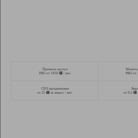
Премиум доступ
Монито
⃏
PRO от 1950
/ мес.
PRO от
СЕО продвижение
Бир
⃏
⃏
от 25
за запрос / мес.
от 0,2