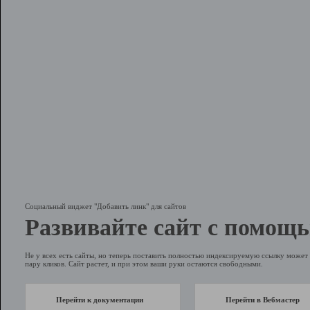
Социальный виджет "Добавить линк" для сайтов
Развивайте сайт с помощь
Не у всех есть сайты, но теперь поставить полностью индексируемую ссылку может 
пару кликов. Сайт растет, и при этом ваши руки остаются свободными.
Перейти к документации
Перейти в Вебмастер