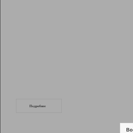
Рейтинг
Инструменты
Разработчикам
Партнерская
программа
Помощь
СеоТраф
Запустите
продвижение сайта
c LinkPad.
Подробнее
Вывод и удержание в ТОП10 выдачи
поисковых систем
Во