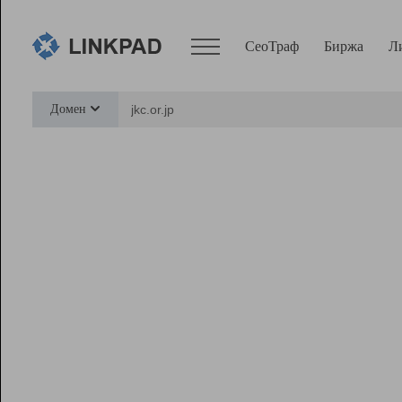
СеоТраф
Биржа
Л
Сервисы
Домен
СеоТраф
Монитор
Биржа
Pro
Линк+
Ресурсы
Вебмастер