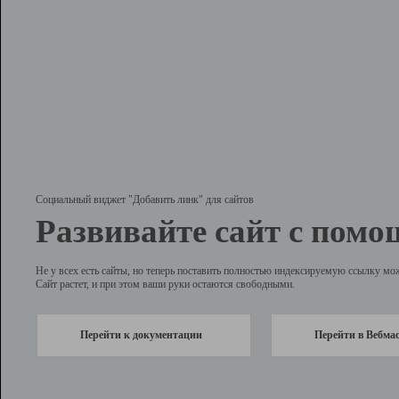
Социальный виджет "Добавить линк" для сайтов
Развивайте сайт с помо
Не у всех есть сайты, но теперь поставить полностью индексируемую ссылку мо
Сайт растет, и при этом ваши руки остаются свободными.
Перейти к документации
Перейти в Вебма