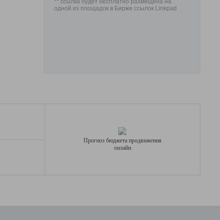
** ссылка будет бесплатно размещена на
одной из площадок в Бирже ссылок Linkpad
Прогноз бюджета продвижения
онлайн