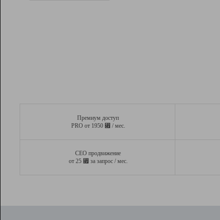
Рейтинг
Вывод и удержание в ТОП10 выдачи
поисковых систем
Инструменты
Разработчикам
Партнерская
программа
Помощь
Премиум доступ
⃏
PRO от 1950
/ мес.
СЕО продвижение
⃏
от 25
за запрос / мес.