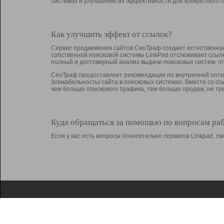
системах и улучшению их эффективности для конкретного п
Как улучшить эффект от ссылок?
Сервис продвижения сайтов СеоТраф создает естественную
собственной поисковой системы LinkPad отслеживает ссыл
полный и достоверный анализ выдачи поисковых систем, ч
СеоТраф предоставляет рекомендации по внутренней оптим
(кликабельность) сайта в поисковых системах. Вместе со с
чем больше поискового трафика, тем больше продаж, не 
Куда обращаться за помощью по вопросам ра
Если у вас есть вопросы относительно сервисов Linkpad, 
О Linkpad
Поддержка