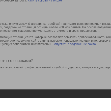
оискового запроса.
Купить ссылки на бирже
 ссылочную массу, благодаря которой сайт занимает верхние позиции в выд
ки, содержание страниц и позиции более 900 млн сайтов. На основе получе
то позволяет существенно уменьшить стоимость и сроки продвижения.
изации страниц сайта, которые позволяют повысить привлекательность конт
сылками это позволяет сайту занять высокие поисковые позиции в поисковых 
требующих дополнительных вложений.
Запустить продвижение сайта
боты со ссылками?
свяжитесь с нашей профессиональной службой поддержки, которая всегда рада
Ресурсы