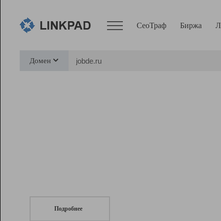
СеоТраф
Биржа
Л
Сервисы
Домен
СеоТраф
Монитор
Биржа
Pro
Линк+
СеоТраф
Запустите
продвижение сайта
c LinkPad.
Ресурсы
Вебмастер
Подробнее