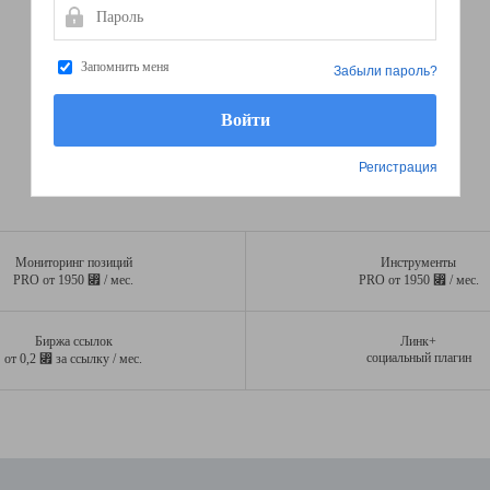
Пароль
Запомнить меня
Забыли пароль?
Регистрация
Мониторинг позиций
Инструменты
⃏
⃏
PRO от 1950
/ мес.
PRO от 1950
/ мес.
Биржа ссылок
Линк+
⃏
социальный плагин
от 0,2
за ссылку / мес.