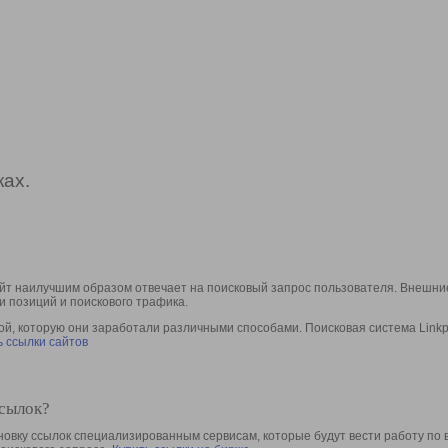
ах.
йт наилучшим образом отвечает на поисковый запрос пользователя. Внешние
и позиций и поискового трафика.
, которую они заработали различными способами. Поисковая система Linkpa
 ссылки сайтов
ссылок?
овку ссылок специализированным сервисам, которые будут вести работу по 