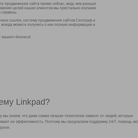
ите продвижение сайта прямо сейчас, ведь чем раньше
стижения целей наших клиентов мы пристально изучаем
 сервисы.
оиск ссылок, систему продвижения сайтов Сеотраф и
вы всегда можете получить о них полную информацию и
т вашего бизнеса!
ему Linkpad?
у мы знаем, что даже самая лучшая технология зависит от людей, которые
вают ее эффективность. Поэтому мы предлагаем поддержку 24/7, помощь экс
ругое.