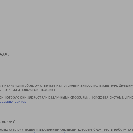
ах.
йт наилучшим образом отвечает на поисковый запрос пользователя. Внешние
и позиций и поискового трафика.
, которую они заработали различными способами. Поисковая система Linkpa
 ссылки сайтов
ссылок?
овку ссылок специализированным сервисам, которые будут вести работу по 