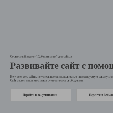
Социальный виджет "Добавить линк" для сайтов
Развивайте сайт с помо
Не у всех есть сайты, но теперь поставить полностью индексируемую ссылку мо
Сайт растет, и при этом ваши руки остаются свободными.
Перейти к документации
Перейти в Вебма