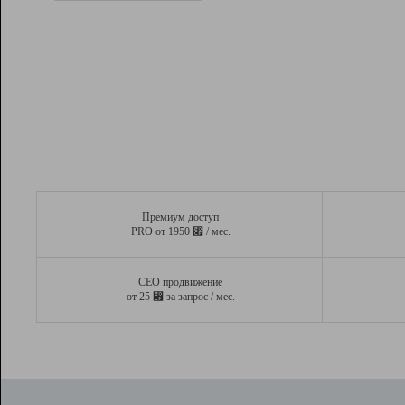
Рейтинг
Вывод и удержание в ТОП10 выдачи
поисковых систем
Инструменты
Разработчикам
Партнерская
программа
Помощь
Премиум доступ
⃏
PRO от 1950
/ мес.
СЕО продвижение
⃏
от 25
за запрос / мес.