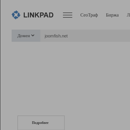
СеоТраф
Биржа
Л
Сервисы
Домен
СеоТраф
Монитор
Биржа
Pro
Линк+
СеоТраф
Запустите
продвижение сайта
c LinkPad.
Ресурсы
Вебмастер
Подробнее