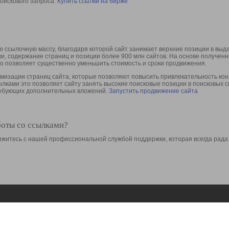
оискового запроса.
Купить ссылки на бирже
 ссылочную массу, благодаря которой сайт занимает верхние позиции в выд
ки, содержание страниц и позиции более 900 млн сайтов. На основе получе
то позволяет существенно уменьшить стоимость и сроки продвижения.
изации страниц сайта, которые позволяют повысить привлекательность конт
сылками это позволяет сайту занять высокие поисковые позиции в поисковых 
требующих дополнительных вложений.
Запустить продвижение сайта
боты со ссылками?
свяжитесь с нашей профессиональной службой поддержки, которая всегда рада
Ресурсы