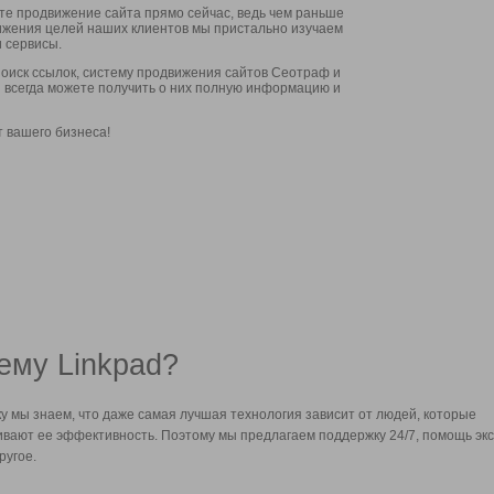
ите продвижение сайта прямо сейчас, ведь чем раньше
стижения целей наших клиентов мы пристально изучаем
 сервисы.
оиск ссылок, систему продвижения сайтов Сеотраф и
вы всегда можете получить о них полную информацию и
т вашего бизнеса!
ему Linkpad?
у мы знаем, что даже самая лучшая технология зависит от людей, которые
вают ее эффективность. Поэтому мы предлагаем поддержку 24/7, помощь экс
ругое.