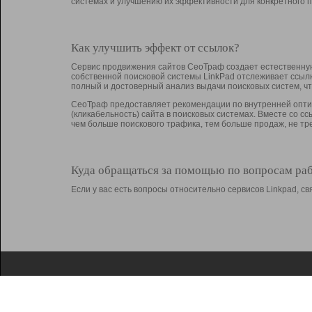
системах и улучшению их эффективности для конкретного п
Как улучшить эффект от ссылок?
Сервис продвижения сайтов СеоТраф создает естественную
собственной поисковой системы LinkPad отслеживает ссыл
полный и достоверный анализ выдачи поисковых систем, ч
СеоТраф предоставляет рекомендации по внутренней оптим
(кликабельность) сайта в поисковых системах. Вместе со с
чем больше поискового трафика, тем больше продаж, не 
Куда обращаться за помощью по вопросам ра
Если у вас есть вопросы относительно сервисов Linkpad, 
О Linkpad
Поддержка