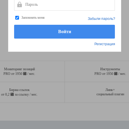
Пароль
Запомнить меня
Забыли пароль?
Регистрация
Мониторинг позиций
Инструменты
⃏
⃏
PRO от 1950
/ мес.
PRO от 1950
/ мес.
Биржа ссылок
Линк+
⃏
социальный плагин
от 0,2
за ссылку / мес.