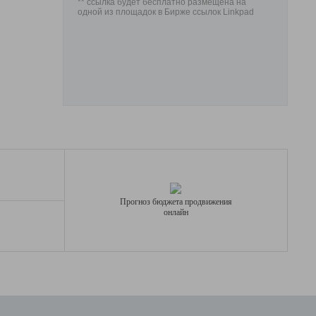
** ссылка будет бесплатно размещена на
одной из площадок в Бирже ссылок Linkpad
Прогноз бюджета продвижения
онлайн