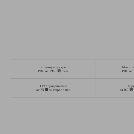
Премиум доступ
Монито
⃏
PRO от 1950
/ мес.
PRO от
СЕО продвижение
Бир
⃏
⃏
от 25
за запрос / мес.
от 0,2