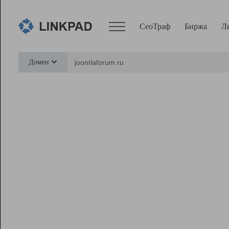
СеоТраф
Биржа
Л
Сервисы
Домен
СеоТраф
Монитор
Биржа
Pro
Линк+
Ресурсы
Вебмастер