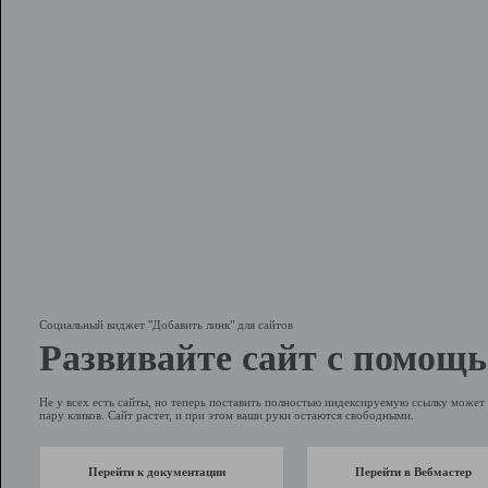
Социальный виджет "Добавить линк" для сайтов
Развивайте сайт с помощь
Не у всех есть сайты, но теперь поставить полностью индексируемую ссылку может 
пару кликов. Сайт растет, и при этом ваши руки остаются свободными.
Перейти к документации
Перейти в Вебмастер