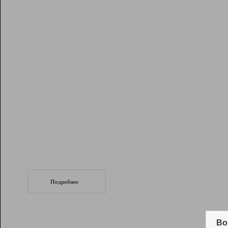
Рейтинг
Инструменты
Разработчикам
Партнерская
программа
Помощь
СеоТраф
Запустите
продвижение сайта
c LinkPad.
Подробнее
Вывод и удержание в ТОП10 выдачи
поисковых систем
Во