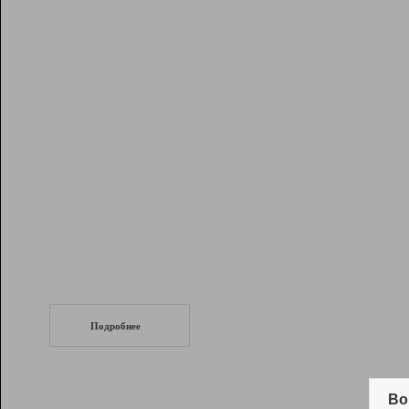
Рейтинг
Инструменты
Разработчикам
Партнерская
программа
Помощь
СеоТраф
Запустите
продвижение сайта
c LinkPad.
Подробнее
Вывод и удержание в ТОП10 выдачи
поисковых систем
Во