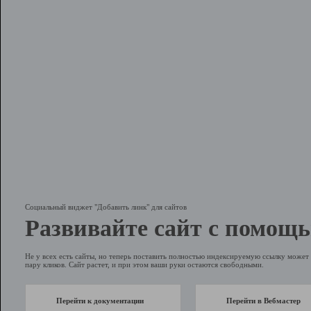
Социальный виджет "Добавить линк" для сайтов
Развивайте сайт с помощь
Не у всех есть сайты, но теперь поставить полностью индексируемую ссылку может 
пару кликов. Сайт растет, и при этом ваши руки остаются свободными.
Перейти к документации
Перейти в Вебмастер