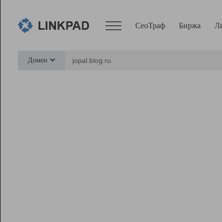
СеоТраф
Биржа
Л
Сервисы
Домен
СеоТраф
Монитор
Биржа
Pro
Линк+
Ресурсы
Вебмастер