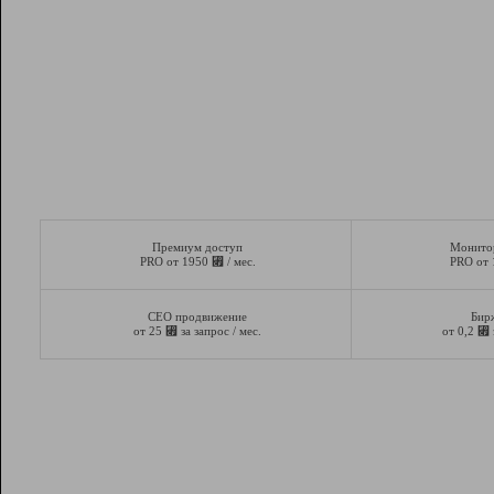
Премиум доступ
Монито
⃏
PRO от 1950
/ мес.
PRO от
СЕО продвижение
Бир
⃏
⃏
от 25
за запрос / мес.
от 0,2