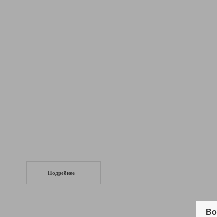
Рейтинг
Инструменты
Разработчикам
Партнерская
программа
Помощь
СеоТраф
Запустите
продвижение сайта
c LinkPad.
Подробнее
Вывод и удержание в ТОП10 выдачи
поисковых систем
Во