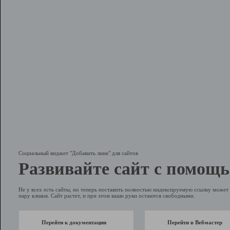
Социальный виджет "Добавить линк" для сайтов
Развивайте сайт с помощь
Не у всех есть сайты, но теперь поставить полностью индексируемую ссылку может 
пару кликов. Сайт растет, и при этом ваши руки остаются свободными.
Перейти к документации
Перейти в Вебмастер