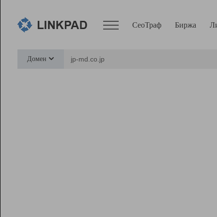
СеоТраф
Биржа
Л
Сервисы
Домен
СеоТраф
Монитор
Биржа
Pro
Линк+
Ресурсы
Вебмастер