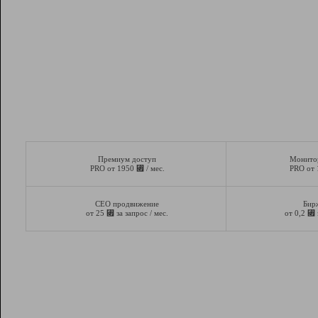
Премиум доступ
Монито
⃏
PRO от 1950
/ мес.
PRO от
СЕО продвижение
Бир
⃏
⃏
от 25
за запрос / мес.
от 0,2