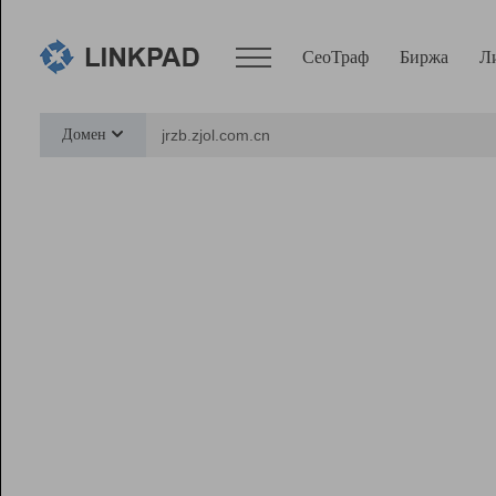
СеоТраф
Биржа
Л
Сервисы
Домен
СеоТраф
Монитор
Биржа
Pro
Линк+
Ресурсы
Вебмастер