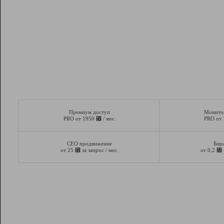
Премиум доступ
Монито
⃏
PRO от 1950
/ мес.
PRO от
СЕО продвижение
Бир
⃏
⃏
от 25
за запрос / мес.
от 0,2