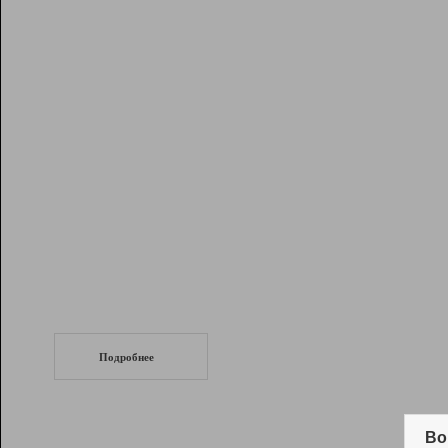
Рейтинг
Инструменты
Разработчикам
Партнерская
программа
Помощь
СеоТраф
Запустите
продвижение сайта
c LinkPad.
Подробнее
Вывод и удержание в ТОП10 выдачи
поисковых систем
Во