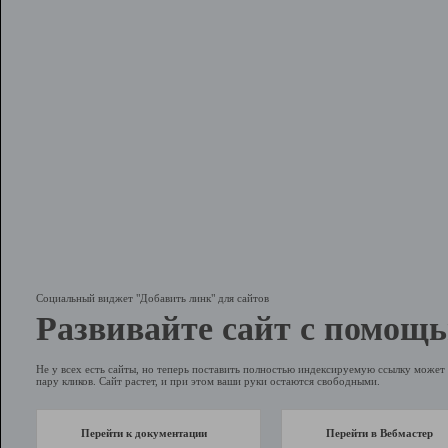
Социальный виджет "Добавить линк" для сайтов
Развивайте сайт с помощь
Не у всех есть сайты, но теперь поставить полностью индексируемую ссылку может 
пару кликов. Сайт растет, и при этом ваши руки остаются свободными.
Перейти к документации
Перейти в Вебмастер