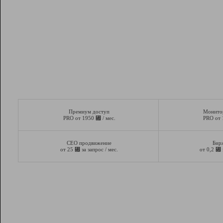
Премиум доступ
Монито
⃏
PRO от 1950
/ мес.
PRO от
СЕО продвижение
Бир
⃏
⃏
от 25
за запрос / мес.
от 0,2