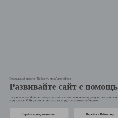
Социальный виджет "Добавить линк" для сайтов
Развивайте сайт с помощь
Не у всех есть сайты, но теперь поставить полностью индексируемую ссылку может 
пару кликов. Сайт растет, и при этом ваши руки остаются свободными.
Перейти к документации
Перейти в Вебмастер