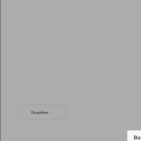
Рейтинг
Инструменты
Разработчикам
Партнерская
программа
Помощь
СеоТраф
Запустите
продвижение сайта
c LinkPad.
Подробнее
Вывод и удержание в ТОП10 выдачи
поисковых систем
Во