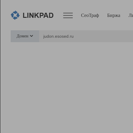
СеоТраф
Биржа
Л
Сервисы
Домен
СеоТраф
Монитор
Биржа
Pro
Линк+
Ресурсы
Вебмастер