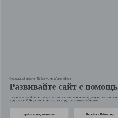
Социальный виджет "Добавить линк" для сайтов
Развивайте сайт с помощь
Не у всех есть сайты, но теперь поставить полностью индексируемую ссылку может 
пару кликов. Сайт растет, и при этом ваши руки остаются свободными.
Перейти к документации
Перейти в Вебмастер