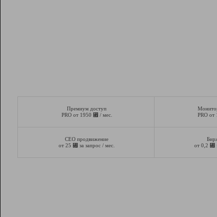
Премиум доступ
Монито
⃏
PRO от 1950
/ мес.
PRO от
СЕО продвижение
Бир
⃏
⃏
от 25
за запрос / мес.
от 0,2