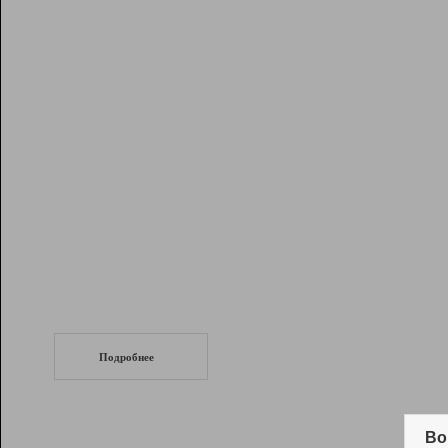
Рейтинг
Инструменты
Разработчикам
Партнерская
программа
Помощь
СеоТраф
Запустите
продвижение сайта
c LinkPad.
Подробнее
Вывод и удержание в ТОП10 выдачи
поисковых систем
Во