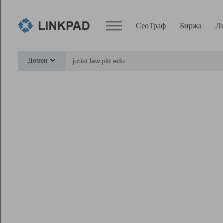
СеоТраф
Биржа
Л
Сервисы
Домен
СеоТраф
Монитор
Биржа
Pro
Линк+
Ресурсы
Вебмастер