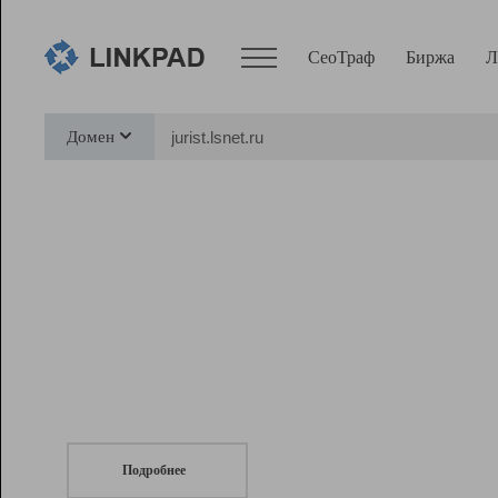
СеоТраф
Биржа
Л
Сервисы
Домен
СеоТраф
Монитор
Биржа
Pro
Линк+
СеоТраф
Запустите
продвижение сайта
c LinkPad.
Ресурсы
Вебмастер
Подробнее