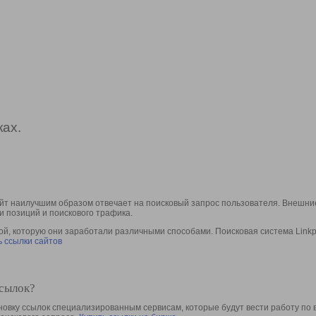
ах.
йт наилучшим образом отвечает на поисковый запрос пользователя. Внешние
и позиций и поискового трафика.
, которую они заработали различными способами. Поисковая система Linkpa
 ссылки сайтов
ссылок?
овку ссылок специализированным сервисам, которые будут вести работу по 