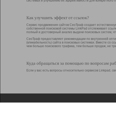
системах и улучшению их эффективности для конкретного п
Как улучшить эффект от ссылок?
Сервис продвижения сайтов СеоТраф создает естественную
собственной поисковой системы LinkPad отслеживает ссыл
полный и достоверный анализ выдачи поисковых систем, ч
СеоТраф предоставляет рекомендации по внутренней оптим
(кликабельность) сайта в поисковых системах. Вместе со с
чем больше поискового трафика, тем больше продаж, не 
Куда обращаться за помощью по вопросам ра
Если у вас есть вопросы относительно сервисов Linkpad, 
О Linkpad
Поддержка