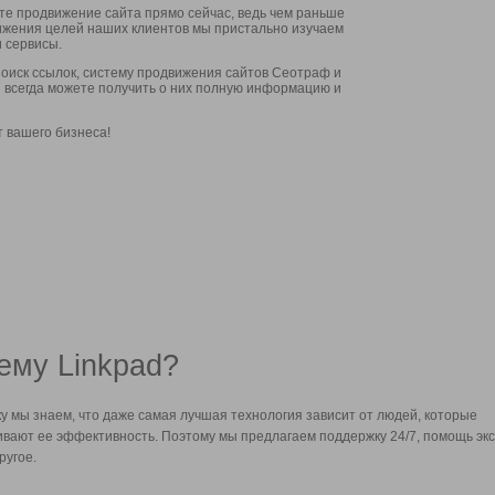
ите продвижение сайта прямо сейчас, ведь чем раньше
стижения целей наших клиентов мы пристально изучаем
 сервисы.
оиск ссылок, систему продвижения сайтов Сеотраф и
вы всегда можете получить о них полную информацию и
т вашего бизнеса!
ему Linkpad?
у мы знаем, что даже самая лучшая технология зависит от людей, которые
вают ее эффективность. Поэтому мы предлагаем поддержку 24/7, помощь экс
ругое.