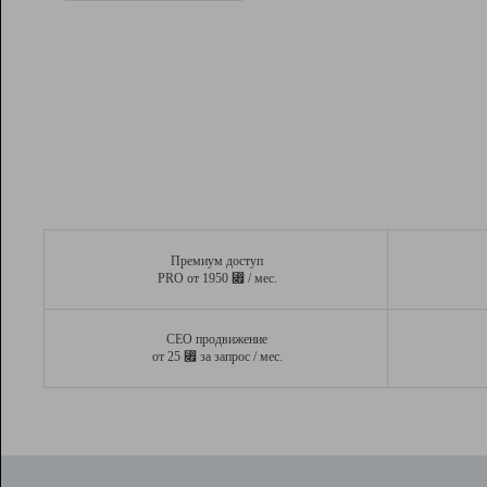
Рейтинг
Вывод и удержание в ТОП10 выдачи
поисковых систем
Инструменты
Разработчикам
Партнерская
программа
Помощь
Премиум доступ
⃏
PRO от 1950
/ мес.
СЕО продвижение
⃏
от 25
за запрос / мес.