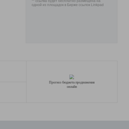
** ссылка будет бесплатно размещена на
одной из площадок в Бирже ссылок Linkpad
Прогноз бюджета продвижения
онлайн