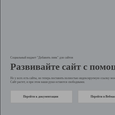
Социальный виджет "Добавить линк" для сайтов
Развивайте сайт с помо
Не у всех есть сайты, но теперь поставить полностью индексируемую ссылку мо
Сайт растет, и при этом ваши руки остаются свободными.
Перейти к документации
Перейти в Вебма