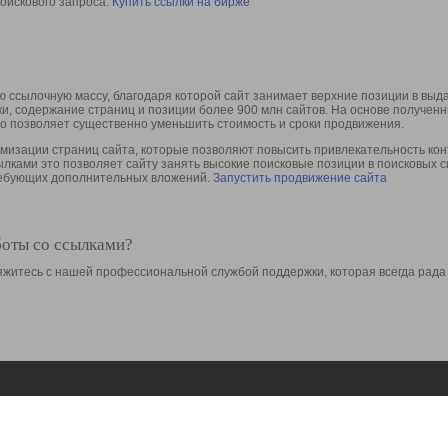
оискового запроса.
Купить ссылки на бирже
 ссылочную массу, благодаря которой сайт занимает верхние позиции в выд
ки, содержание страниц и позиции более 900 млн сайтов. На основе получе
то позволяет существенно уменьшить стоимость и сроки продвижения.
изации страниц сайта, которые позволяют повысить привлекательность конт
сылками это позволяет сайту занять высокие поисковые позиции в поисковых 
требующих дополнительных вложений.
Запустить продвижение сайта
боты со ссылками?
свяжитесь с нашей профессиональной службой поддержки, которая всегда рада
Ресурсы