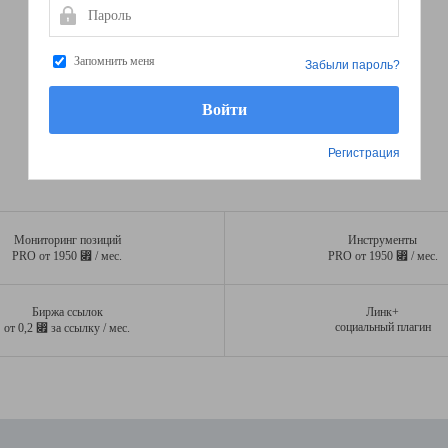
Пароль
Запомнить меня
Забыли пароль?
Регистрация
Мониторинг позиций
Инструменты
⃏
⃏
PRO от 1950
/ мес.
PRO от 1950
/ мес.
Биржа ссылок
Линк+
⃏
социальный плагин
от 0,2
за ссылку / мес.