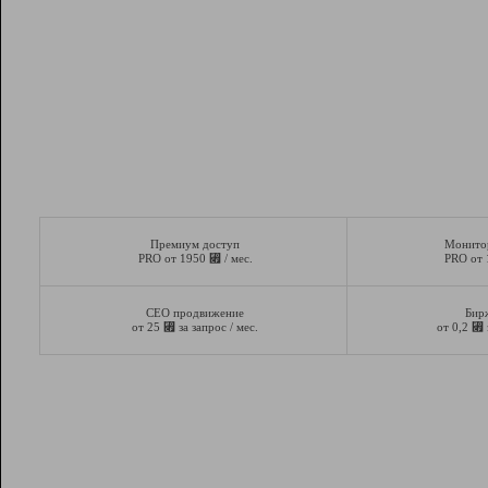
Премиум доступ
Монито
⃏
PRO от 1950
/ мес.
PRO от
СЕО продвижение
Бир
⃏
⃏
от 25
за запрос / мес.
от 0,2