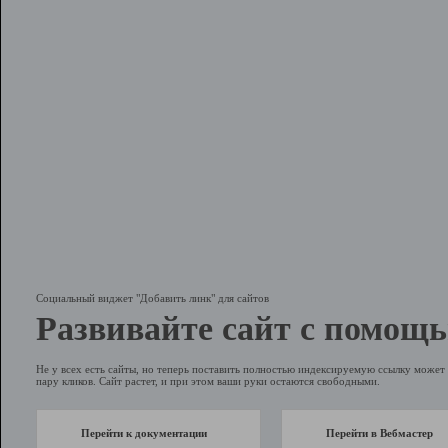
Социальный виджет "Добавить линк" для сайтов
Развивайте сайт с помощь
Не у всех есть сайты, но теперь поставить полностью индексируемую ссылку может 
пару кликов. Сайт растет, и при этом ваши руки остаются свободными.
Перейти к документации
Перейти в Вебмастер