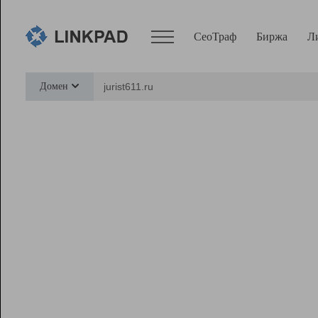
СеоТраф
Биржа
Л
Сервисы
Домен
СеоТраф
Монитор
Биржа
Pro
Линк+
Ресурсы
Вебмастер