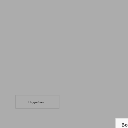
Рейтинг
Инструменты
Разработчикам
Партнерская
программа
Помощь
СеоТраф
Запустите
продвижение сайта
c LinkPad.
Подробнее
Вывод и удержание в ТОП10 выдачи
поисковых систем
Во