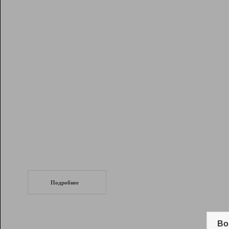
Рейтинг
Инструменты
Разработчикам
Партнерская
программа
Помощь
СеоТраф
Запустите
продвижение сайта
c LinkPad.
Подробнее
Вывод и удержание в ТОП10 выдачи
поисковых систем
Во