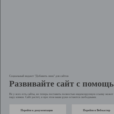
Социальный виджет "Добавить линк" для сайтов
Развивайте сайт с помощь
Не у всех есть сайты, но теперь поставить полностью индексируемую ссылку может 
пару кликов. Сайт растет, и при этом ваши руки остаются свободными.
Перейти к документации
Перейти в Вебмастер