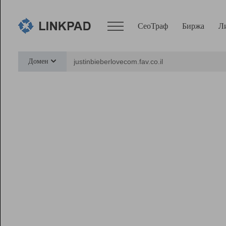
СеоТраф
Биржа
Л
Сервисы
Домен
СеоТраф
Монитор
Биржа
Pro
Линк+
Ресурсы
Вебмастер