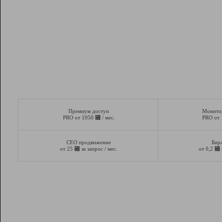
Премиум доступ
Монито
⃏
PRO от 1950
/ мес.
PRO от
СЕО продвижение
Бир
⃏
⃏
от 25
за запрос / мес.
от 0,2