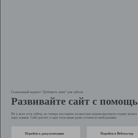
Социальный виджет "Добавить линк" для сайтов
Развивайте сайт с помощь
Не у всех есть сайты, но теперь поставить полностью индексируемую ссылку может 
пару кликов. Сайт растет, и при этом ваши руки остаются свободными.
Перейти к документации
Перейти в Вебмастер