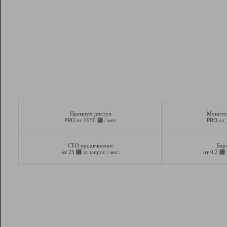
Премиум доступ
Монито
⃏
PRO от 1950
/ мес.
PRO от
СЕО продвижение
Бир
⃏
⃏
от 25
за запрос / мес.
от 0,2