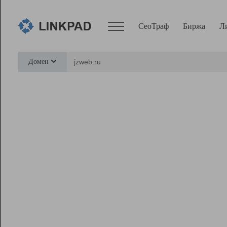
СеоТраф
Биржа
Л
Сервисы
Домен
СеоТраф
Монитор
Биржа
Pro
Линк+
Ресурсы
Вебмастер