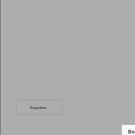
Рейтинг
Инструменты
Разработчикам
Партнерская
программа
Помощь
СеоТраф
Запустите
продвижение сайта
c LinkPad.
Подробнее
Вывод и удержание в ТОП10 выдачи
поисковых систем
Во