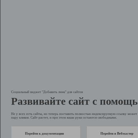
Социальный виджет "Добавить линк" для сайтов
Развивайте сайт с помощь
Не у всех есть сайты, но теперь поставить полностью индексируемую ссылку может 
пару кликов. Сайт растет, и при этом ваши руки остаются свободными.
Перейти к документации
Перейти в Вебмастер