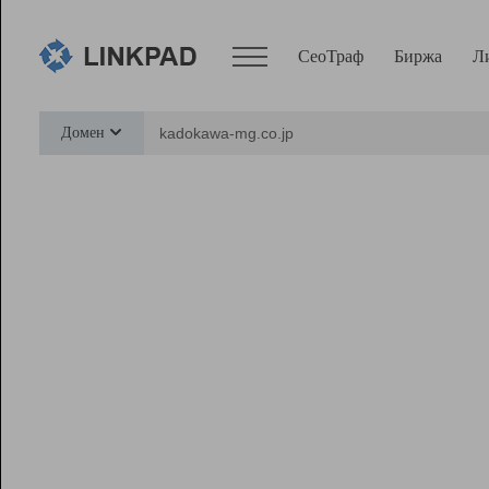
СеоТраф
Биржа
Л
Сервисы
Домен
СеоТраф
Монитор
Биржа
Pro
Линк+
Ресурсы
Вебмастер