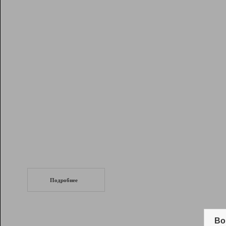
Рейтинг
Инструменты
Разработчикам
Партнерская
программа
Помощь
СеоТраф
Запустите
продвижение сайта
c LinkPad.
Подробнее
Вывод и удержание в ТОП10 выдачи
поисковых систем
Во