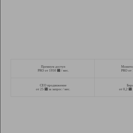
Премиум доступ
Монито
⃏
PRO от 1950
/ мес.
PRO от
СЕО продвижение
Бир
⃏
⃏
от 25
за запрос / мес.
от 0,2