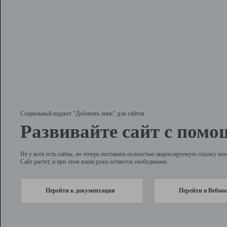
Социальный виджет "Добавить линк" для сайтов
Развивайте сайт с помо
Не у всех есть сайты, но теперь поставить полностью индексируемую ссылку мо
Сайт растет, и при этом ваши руки остаются свободными.
Перейти к документации
Перейти в Вебма