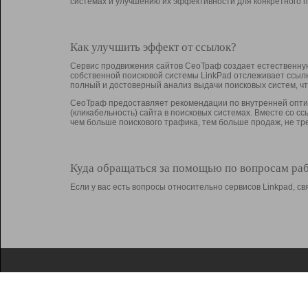
системах и улучшению их эффективности для конкретного п
Как улучшить эффект от ссылок?
Сервис продвижения сайтов СеоТраф создает естественную
собственной поисковой системы LinkPad отслеживает ссыл
полный и достоверный анализ выдачи поисковых систем, ч
СеоТраф предоставляет рекомендации по внутренней оптим
(кликабельность) сайта в поисковых системах. Вместе со с
чем больше поискового трафика, тем больше продаж, не 
Куда обращаться за помощью по вопросам ра
Если у вас есть вопросы относительно сервисов Linkpad, 
О Linkpad
Поддержка