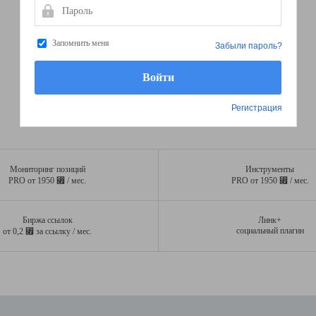
Пароль
Запомнить меня
Забыли пароль?
Регистрация
Мониторинг позиций
Инструменты
⃏
⃏
PRO от 1950
/ мес.
PRO от 1950
/ мес.
Биржа ссылок
Линк+
⃏
социальный плагин
от 0,2
за ссылку / мес.