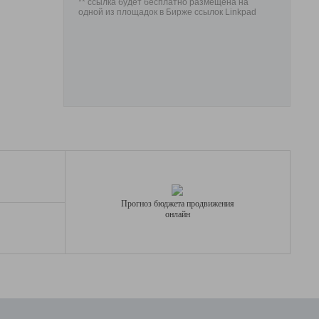
** ссылка будет бесплатно размещена на
одной из площадок в Бирже ссылок Linkpad
Прогноз бюджета продвижения
онлайн