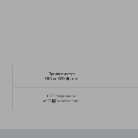
Рейтинг
Вывод и удержание в ТОП10 выдачи
поисковых систем
Инструменты
Разработчикам
Партнерская
программа
Помощь
Премиум доступ
⃏
PRO от 1950
/ мес.
СЕО продвижение
⃏
от 25
за запрос / мес.