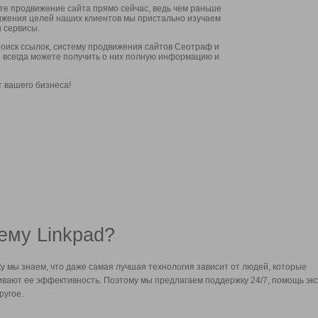
ите продвижение сайта прямо сейчас, ведь чем раньше
стижения целей наших клиентов мы пристально изучаем
 сервисы.
оиск ссылок, систему продвижения сайтов Сеотраф и
вы всегда можете получить о них полную информацию и
т вашего бизнеса!
ему Linkpad?
у мы знаем, что даже самая лучшая технология зависит от людей, которые
вают ее эффективность. Поэтому мы предлагаем поддержку 24/7, помощь экс
ругое.