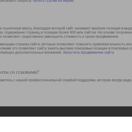
оискового запроса.
Купить ссылки на бирже
 ссылочную массу, благодаря которой сайт занимает верхние позиции в выд
ки, содержание страниц и позиции более 900 млн сайтов. На основе получе
то позволяет существенно уменьшить стоимость и сроки продвижения.
изации страниц сайта, которые позволяют повысить привлекательность конт
сылками это позволяет сайту занять высокие поисковые позиции в поисковых 
требующих дополнительных вложений.
Запустить продвижение сайта
боты со ссылками?
свяжитесь с нашей профессиональной службой поддержки, которая всегда рада
Ресурсы