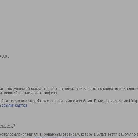
ах.
йт наилучшим образом отвечает на поисковый запрос пользователя. Внешние
и позиций и поискового трафика.
, которую они заработали различными способами. Поисковая система Linkpa
 ссылки сайтов
ссылок?
овку ссылок специализированным сервисам, которые будут вести работу по 