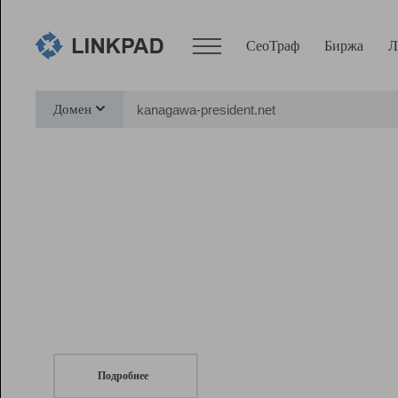
СеоТраф
Биржа
Л
Сервисы
Домен
СеоТраф
Монитор
Биржа
Pro
Линк+
СеоТраф
Запустите
продвижение сайта
c LinkPad.
Ресурсы
Вебмастер
Подробнее